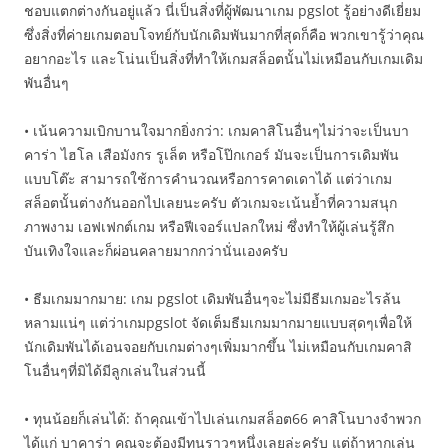
ชอบแตกต่างกันอยู่แล้ว นี่เป็นสิ่งที่ผู้พัฒนาเกม pgslot รู้อย่างดีเยี่ยม
ซึ่งสิ่งที่ค่ายเกมตอบโจทย์กับนักเดิมพันมากที่สุดก็คือ พวกเขารู้ว่าคุณ
อยากอะไร และโน่นเป็นสิ่งที่ทำให้เกมสล็อตนั้นไม่เหมือนกับเกมเดิม
พันอื่นๆ
• เน้นความเบิกบานใจมากยิ่งกว่า: เกมคาสิโนอื่นๆไม่ว่าจะเป็นบา
คาร่า ไฮโล เสือมังกร รูเล็ต หรือโป๊กเกอร์ มันจะเป็นการเดิมพัน
แบบโต๊ะ สามารถใช้การคำนวณหรือการคาดเดาได้ แต่ว่าเกม
สล็อตนั้นต่างกันออกไปเลยนะครับ ตัวเกมจะเน้นย้ำที่ความสนุก
ภาพงาม เอฟเฟกต์เกม หรือฟีเจอร์แปลกใหม่ ซึ่งทำให้ผู้เล่นรู้สึก
บันเทิงใจและก็ผ่อนคลายมากกว่านั่นเองครับ
• ธีมเกมมากมาย: เกม pgslot เดิมพันอื่นๆจะไม่มีธีมเกมอะไรล้น
หลามแน่ๆ แต่ว่าเกมpgslot จัดเต็มธีมเกมมากมายแบบสุดๆเพื่อให้
นักเดิมพันได้เอนจอยกับเกมต่างๆเพิ่มมากขึ้น ไม่เหมือนกับเกมคาสิ
โนอื่นๆที่มิได้มีลูกเล่นในส่วนนี้
• ทุนน้อยก็เล่นได้: ถ้าคุณเข้าไปเล่นเกมสล็อต66 คาสิโนบางจำพวก
ได้แก่ บาคาร่า คุณจะต้องมีทุนราวๆหนึ่งเลยล่ะครับ แต่ถ้าหากเล่น