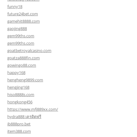
funny18
future24bet.com
gamehit8888.com
gaojing888
gem99ths.com
gem99ths.com
goatbetroyalcasino.com
goatza888fin.com
gowingo88.com
happy168
hengheng9899.com
hengjing168
hiso8888s.com
hongkong456
https://www.mfj889xx.com/
hydra888 เครดิตฟรี
ib888pro.bet
item388.com