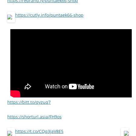
https://rebrand.ly/puntaek66-shop
https://cutly.info/puntaek66-shop
https://bitt.to/qyzuq7
https://shorturl.asia/FH9os
https://t.co/CQq3jaV8E5