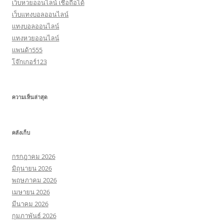
เว็บหวยออนไลน์ เชื่อถือได้
เว็บแทงบอลออนไลน์
แทงบอลออนไลน์
แทงหวยออนไลน์
แพนด้า555
โจ๊กเกอร์123
ความเห็นล่าสุด
คลังเก็บ
กรกฎาคม 2026
มิถุนายน 2026
พฤษภาคม 2026
เมษายน 2026
มีนาคม 2026
กุมภาพันธ์ 2026