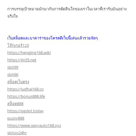
การบรรลุเป้าหมายมักมากับการตัดสินใจของเราในเวลาที่เรารับมันอย่าง
จริงใจ
เว็บสล็อตและบาคาร่าของโครตดีเว็บนี้เล่นแล้วรวยจัดๆ
โจ๊กเกอร์123
https://hengjing168.wiki
https://jin55.net
slot99
slot66
สล็อตเว็บตรง
https://judhai168.co
https://bonus888.life
สล็อต888
https://pgslot.today
pussy888
https://www.sexyauto168.xyz
slotxo24hr