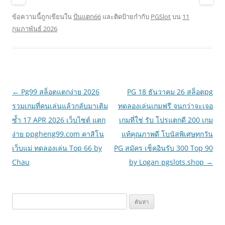
ข้อความนี้ถูกเขียนใน
ปั่นแตก66
และติดป้ายกำกับ
PGSlot
บน
11
กุมภาพันธ์ 2026
เมนู
←
Pg99 สล็อตแตกง่าย 2026
PG 18 ธันวาคม 26 สล็อตpg
นำทาง
รวมเกมที่คนเล่นแล้วกลับมาเติม
ทดลองเล่นเกมฟรี จนกว่าจะเจอ
เรื่อง
ซ้ำ 17 APR 2026 เว็บไซต์ แตก
เกมที่ใช่ รับ โปรแตกดี 200 เกม
ง่าย ppgheng99.com คาสิโน
แท้คุณภาพดี โบนัสพิเศษทุกวัน
เว็บแม่ ทดลองเล่น Top 66 by
PG สมัคร เช็คอินรับ 300 Top 90
Chau
by Logan pgslots.shop
→
ค้นหา
สำหรับ: