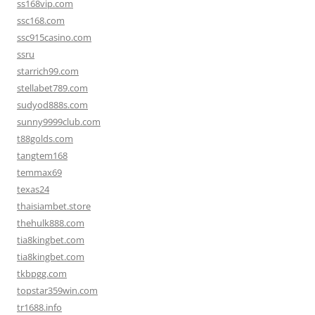
ss168vip.com
ssc168.com
ssc915casino.com
ssru
starrich99.com
stellabet789.com
sudyod888s.com
sunny9999club.com
t88golds.com
tangtem168
temmax69
texas24
thaisiambet.store
thehulk888.com
tia8kingbet.com
tia8kingbet.com
tkbpgg.com
topstar359win.com
tr1688.info