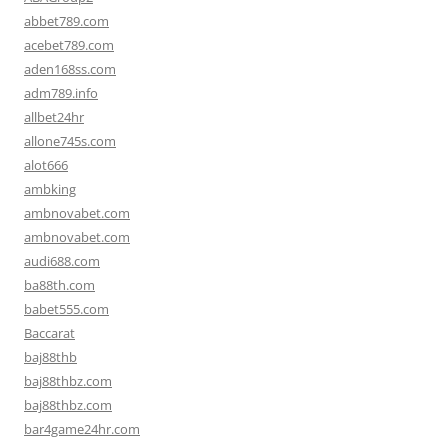
abbet789.com
acebet789.com
aden168ss.com
adm789.info
allbet24hr
allone745s.com
alot666
ambking
ambnovabet.com
ambnovabet.com
audi688.com
ba88th.com
babet555.com
Baccarat
baj88thb
baj88thbz.com
baj88thbz.com
bar4game24hr.com