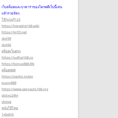
เว็บสล็อตและบาคาร่าของโครตดีเว็บนี้เล่น
แล้วรวยจัดๆ
โจ๊กเกอร์123
https://hengjing168.wiki
https://jin55.net
slot99
slot66
สล็อตเว็บตรง
https://judhai168.co
https://bonus888.life
สล็อต888
https://pgslot.today
pussy888
https://www.sexyauto168.xyz
slotxo24hr
slotpg
หนังโป๊ไทย
1xbetth