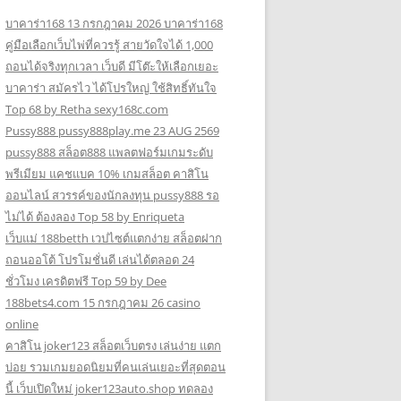
บาคาร่า168 13 กรกฎาคม 2026 บาคาร่า168
คู่มือเลือกเว็บไพ่ที่ควรรู้ สายวัดใจได้ 1,000
ถอนได้จริงทุกเวลา เว็บดี มีโต๊ะให้เลือกเยอะ
บาคาร่า สมัครไว ได้โปรใหญ่ ใช้สิทธิ์ทันใจ
Top 68 by Retha sexy168c.com
Pussy888 pussy888play.me 23 AUG 2569
pussy888 สล็อต888 แพลตฟอร์มเกมระดับ
พรีเมียม แคชแบค 10% เกมสล็อต คาสิโน
ออนไลน์ สวรรค์ของนักลงทุน pussy888 รอ
ไม่ได้ ต้องลอง Top 58 by Enriqueta
เว็บแม่ 188betth เวปไซต์แตกง่าย สล็อตฝาก
ถอนออโต้ โปรโมชั่นดี เล่นได้ตลอด 24
ชั่วโมง เครดิตฟรี Top 59 by Dee
188bets4.com 15 กรกฎาคม 26 casino
online
คาสิโน joker123 สล็อตเว็บตรง เล่นง่าย แตก
บ่อย รวมเกมยอดนิยมที่คนเล่นเยอะที่สุดตอน
นี้ เว็บเปิดใหม่ joker123auto.shop ทดลอง