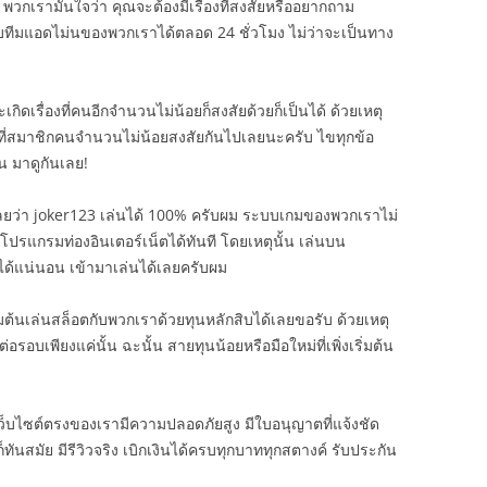
พวกเรามั่นใจว่า คุณจะต้องมีเรื่องที่สงสัยหรืออยากถาม
บทีมแอดไม่นของพวกเราได้ตลอด 24 ชั่วโมง ไม่ว่าจะเป็นทาง
กิดเรื่องที่คนอีกจำนวนไม่น้อยก็สงสัยด้วยก็เป็นได้ ด้วยเหตุ
ี่สมาชิกคนจำนวนไม่น้อยสงสัยกันไปเลยนะครับ ไขทุกข้อ
น มาดูกันเลย!
อบเลยว่า joker123 เล่นได้ 100% ครับผม ระบบเกมของพวกเราไม่
โปรแกรมท่องอินเตอร์เน็ตได้ทันที โดยเหตุนั้น เล่นบน
 ได้แน่นอน เข้ามาเล่นได้เลยครับผม
มต้นเล่นสล็อตกับพวกเราด้วยทุนหลักสิบได้เลยขอรับ ด้วยเหตุ
ต่อรอบเพียงแค่นั้น ฉะนั้น สายทุนน้อยหรือมือใหม่ที่เพิ่งเริ่มต้น
 เว็บไซต์ตรงของเรามีความปลอดภัยสูง มีใบอนุญาตที่แจ้งชัด
นสมัย มีรีวิวจริง เบิกเงินได้ครบทุกบาททุกสตางค์ รับประกัน