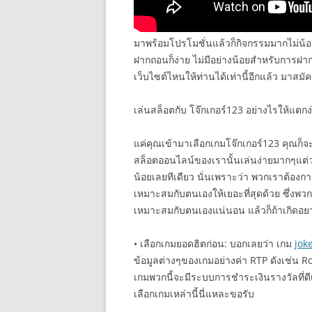
มาพร้อมโปรโมชั่นแล้วก็กิจกรรมมากไม่น้อย
ฝากถอนก็ง่าย ไม่มีอย่างน้อยสำหรับการฝากถอน
เว็บไซต์ไหนให้ท่านได้เท่านี้อีกแล้ว มาสมั
เล่นสล็อตกับ โจ๊กเกอร์123 อย่างไรให้แตกง่
แค่คุณเข้ามาเลือกเกมโจ๊กเกอร์123 คุณก็จ
สล็อตออนไลน์ของเรานั้นเล่นง่ายมากๆแต่ว่
น้อยเลยทีเดียว นั่นเพราะว่า พวกเราต้องการ
เหมาะสมกับตนเองให้เยอะที่สุดด้วย ซึ่งพวก
เหมาะสมกับตนเองแน่นอน แล้วก็ถ้าเกิดอยาก
• เลือกเกมยอดฮิตก่อน: บอกเลยว่า เกม
jok
ข้อมูลต่างๆของเกมอย่างค่า RTP ดังเช่น 
เกมพวกนี้จะมีระบบการชำระเงินรางวัลที่ดี
เลือกเกมเหล่านี้นี่แหละขอรับ