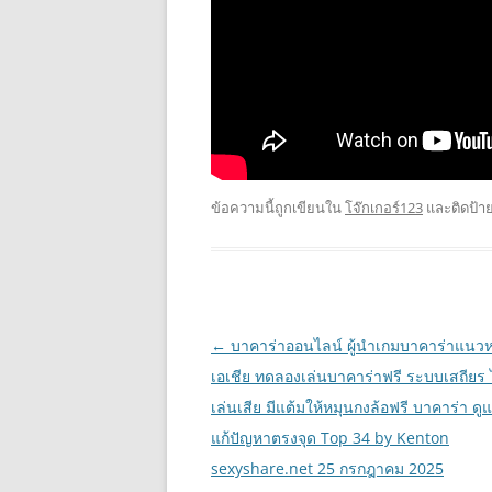
ข้อความนี้ถูกเขียนใน
โจ๊กเกอร์123
และติดป้า
เมนู
←
บาคาร่าออนไลน์ ผู้นำเกมบาคาร่าแนว
นำทาง
เอเชีย ทดลองเล่นบาคาร่าฟรี ระบบเสถียร ไ
เรื่อง
เล่นเสีย มีแต้มให้หมุนกงล้อฟรี บาคาร่า ดู
แก้ปัญหาตรงจุด Top 34 by Kenton
sexyshare.net 25 กรกฎาคม 2025