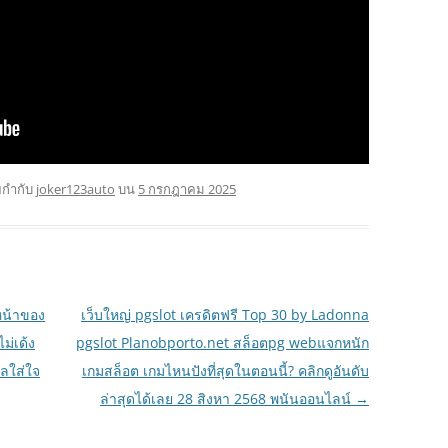
ยกำกับ
joker123auto
บน
5 กรกฎาคม 2025
หน้าของ
เว็บใหญ่ pgslot เครดิตฟรี Top 30 by Ladonna
ม่เด้ง
pgslot Planobporto.net สล็อตpg webแจกหนัก
แลใส่ใจ
เกมสล็อต เกมไหนปังที่สุดในตอนนี้? คลิกดูอันดับ
ล่าสุดได้เลย 28 สิงหา 2568 พนันออนไลน์
→