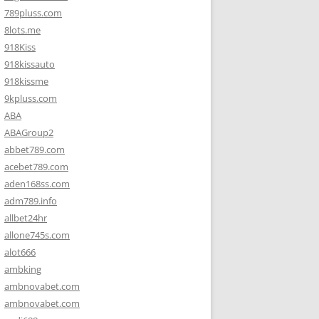
789pluss.com
8lots.me
918Kiss
918kissauto
918kissme
9kpluss.com
ABA
ABAGroup2
abbet789.com
acebet789.com
aden168ss.com
adm789.info
allbet24hr
allone745s.com
alot666
ambking
ambnovabet.com
ambnovabet.com