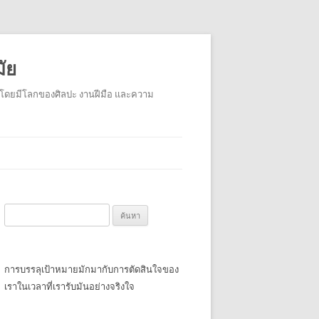
ัย
 โดยมีโลกของศิลปะ งานฝีมือ และความ
ค้นหา
สำหรับ:
การบรรลุเป้าหมายมักมากับการตัดสินใจของ
เราในเวลาที่เรารับมันอย่างจริงใจ