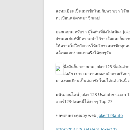
ลงทะเบียนเป็นสมาชิกใหม่กับพวกเรา โจ๊กเกอ
ทะเบียนสมัครสมาชิกเลย!
บอกเลยนะครับว่า ผู้ใดกันที่ยังไม่สมัคร 
ผ่านเอเย่นต์ที่มีความน่าไว้วางใจและก็คว
ให้ความใส่ใจกับการให้บริการสมาชิกทุก
สล็อตแตกง่ายแตกจริงได้ทุกๆวัน
ซึ่งมันก็มาจากเกม joker123 ที่เล่นง่า
สงสัย เราจะมาทยอยตอบคำถามเรื่อยๆหร
มาลงทะเบียนเป็นสมาชิกใหม่ได้แล้ววันนี้ 
พนันออนไลน์ joker123 Usataters.com 12 
เกอร์123ปลดหนี้ได้ง่ายๆ Top 27
ขอขอบพระคุณby web
joker123auto
https://bit.ly/usataters_Joker123