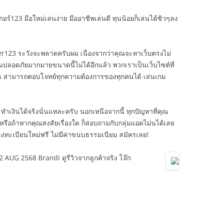
ร์123 มือใหม่เล่นง่าย มืออาชีพเล่นดี ทุนน้อยก็เล่นได้ชิวๆลง
joker123 ระวังจะพลาดครับผม เนื่องจากว่าคุณจะหาเว็บตรงไม่
ามปลอดภัยมากมายขนาดนี้ไม่ได้อีกแล้ว พวกเราเป็นเว็บไซต์ที่
คน สามารถตอบโจทย์ทุกความต้องการของทุกคนได้ เล่นเกม
ย ทำเงินได้จริงนั่นแหละครับ นอกเหนือจากนี้ ทุกปัญหาที่คุณ
ือถ้าหากคุณสงสัยเรื่องใด ก็สอบถามกับกลุ่มแอดไม่นได้เลย
ลงทะเบียนใหม่ฟรี ไม่มีค่าขนบธรรมเนียม สมัครเลย!
AUG 2568 Brandi ดูรีวิวจากลูกค้าจริง โจ๊ก