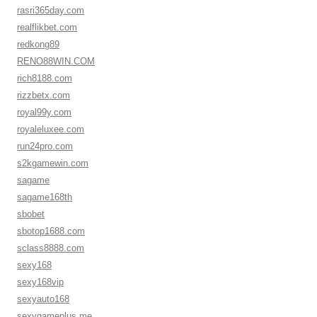
rasri365day.com
realflikbet.com
redkong89
RENO88WIN.COM
rich8188.com
rizzbetx.com
royal99y.com
royaleluxee.com
run24pro.com
s2kgamewin.com
sagame
sagame168th
sbobet
sbotop1688.com
sclass8888.com
sexy168
sexy168vip
sexyauto168
sexygameplus.me