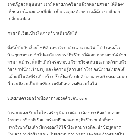
ราชภัฏสวนสุนันทา เรามีหลายภาควิชาแล้วก็หลายสาขาให้น้องๆ
เลือกมากไม่น้อยเลยทีเดียว ด้วยเหตุผลดังกล่าวแม้น้องๆเกลียดก็
เปลี่ยนแปลง
สาขาที่เรียนข้างในภาควิชาเดียวกันได้
ทั้งนี้ก็ขึ้นกับเงื่อนไขที่ดินมหาวิทยาลัยและภาควิชาได้กำหนดไว้
น้องๆสามารถเข้าไปคุยกับอาจารย์ที่ปรึกษาได้เลย หากอยากได้ย้าย
สาขา แม้กระนั้นถ้าเกิดใคร่ครวญแล้วว่ามีจุดเด่นของภาควิชาแล้ว
ก็สาขาที่น้องเรียนอยู่ และก็ความรู้ความเข้าใจของน้องยังไปต่อได้
แม้จะมีในสิ่งที่รังเกียจบ้าง ซึ่งเป็นเรื่องปกติ ก็สามารถเรียนต่อแผนก
นั้นจนถึงจบเป็นบัณฑิตรวมทั้งมีอนาคตที่แจ่มใสได้
3.คุยกับครอบครัวเพื่อหาทางออกด้วยกัน ssru
ถ้าหากน้องเรียนไม่ไหวจริงๆ มีความคิดว่าต้องการที่จะย้ายคณะ
ย้ายสาขาวิชาที่เรียน พร้อมปรึกษาคุณครูที่ปรึกษาแล้วก็ทาง
มหาวิทยาลัยแล้ว มีทางออกให้ได้ น้องสามารถที่จะนำข้อมูลการ
ย้ายสาขาหรือย้ายคณะ ไปคุยกับบิดามารดาและก็คนที่อาศัยอยู่ใน