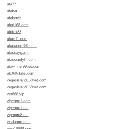
ufa77
ufabet
ufabomb
ufad168.com
ufafox88
ufam11.com
ufanance789.com
ufasexygame
ufasocietyth.com
ufawinner99bet.com
uk369clubs.com
vegasisland168bet.com
vegasisland168bet.com
ver888.vip
viperpro1.com
viperpro1.net
vipmgm8.net
visdomm.com
vvip16688.com