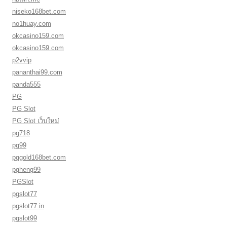
niseko168bet.com
no1huay.com
okcasino159.com
okcasino159.com
p2vvip
pananthai99.com
panda555
PG
PG Slot
PG Slot เว็บใหม่
pg718
pg99
pggold168bet.com
pgheng99
PGSlot
pgslot77
pgslot77.in
pgslot99