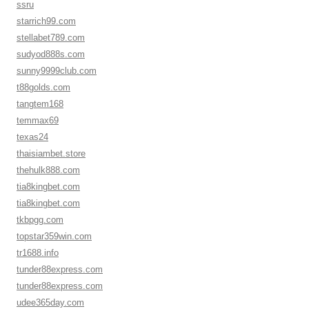
ssru
starrich99.com
stellabet789.com
sudyod888s.com
sunny9999club.com
t88golds.com
tangtem168
temmax69
texas24
thaisiambet.store
thehulk888.com
tia8kingbet.com
tia8kingbet.com
tkbpgg.com
topstar359win.com
tr1688.info
tunder88express.com
tunder88express.com
udee365day.com