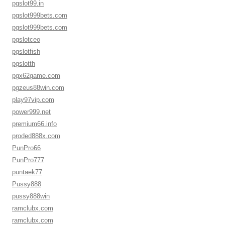
pgslot99.in
pgslot999bets.com
pgslot999bets.com
pgslotceo
pgslotfish
pgslotth
pgx62game.com
pgzeus88win.com
play97vip.com
power999.net
premium66.info
proded888x.com
PunPro66
PunPro777
puntaek77
Pussy888
pussy888win
ramclubx.com
ramclubx.com