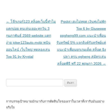
เมนู
←
โจ๊กเกอร์123 สล็อตเว็บนี้ทำไม
Pgslot เฮงไม่หยุด เงินพุ่งไม่พัก
นำทาง
แตกบ่อย คนเล่นเยอะทุกวัน 3
Top 6 by Giuseppe
เรื่อง
กุมภาพันธ์ 2569 website แตก
ppgheng99.com แนะนำเพื่อน
ง่าย joker123auto.mobi พนัน
รับทรัพย์ 5% แจกลิงค์รับทรัพย์แค่
ออนไลน์ เว็บใหญ่ ทดลองเล่น
แนะนำเพื่อนยกเกมเด็ด สล็อต ยิง
Top 91 by Krystal
ปลา ครบ pgheng สมัครเล่น
สล็อตพีจี ฟรี 22 พฤษภา 2026
→
ค้นหา
สำหรับ:
การบรรลุเป้าหมายมักมากับการตัดสินใจของเราในเวลาที่เรารับมันอย่าง
จริงใจ