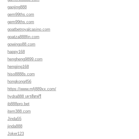
gaojing888
gem99ths.com
gem99ths.com
goatbetroyalcasino.com
goatza888fin.com
gowingo88.com
happy168
hengheng9899.com
hengjing168
hiso8888s.com
hongkong456
https://www.mfj889xx.com/
hydra888 เครดิตฟรี
ib888pro.bet
item388.com
Jinda55
jinda888
Joker123