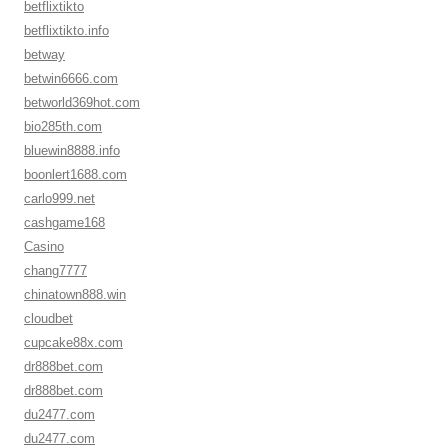
betflixtikto
betflixtikto.info
betway
betwin6666.com
betworld369hot.com
bio285th.com
bluewin8888.info
boonlert1688.com
carlo999.net
cashgame168
Casino
chang7777
chinatown888.win
cloudbet
cupcake88x.com
dr888bet.com
dr888bet.com
du2477.com
du2477.com