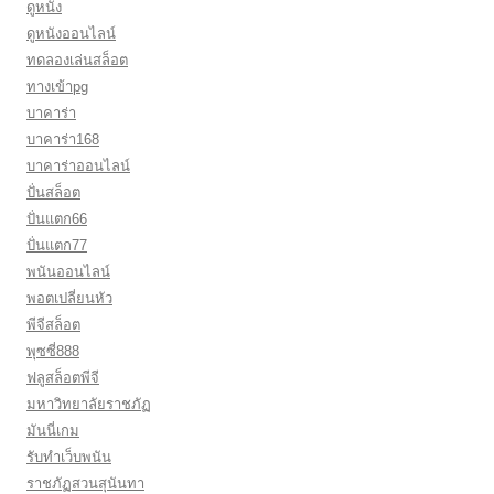
ดูหนัง
ดูหนังออนไลน์
ทดลองเล่นสล็อต
ทางเข้าpg
บาคาร่า
บาคาร่า168
บาคาร่าออนไลน์
ปั่นสล็อต
ปั่นแตก66
ปั่นแตก77
พนันออนไลน์
พอตเปลี่ยนหัว
พีจีสล็อต
พุซซี่888
ฟลูสล็อตพีจี
มหาวิทยาลัยราชภัฏ
มันนี่เกม
รับทำเว็บพนัน
ราชภัฏสวนสุนันทา