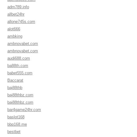
adm789.info
allbet24hr
allone745s.com
alot666
ambking
ambnovabet.com
ambnovabet.com
audi688.com
ba88th.com
babet555.com
Baccarat
baj88thb
baj88thbz.com
baj88thbz.com
bar4game24hr.com
baslot168
bbp168.me
bestbet