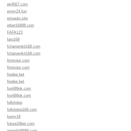
ek4567.com
enjoy24.fun
erisauto.site
etbet16888.com
FAFA123
faro168
fcharoenkit168.com
fcharoenkit168.com
finnivips.com
finnivips.com
fiwdee.bet
fiwdee.bet
fox689ok.com
fox689ok.com
fullslotpg
fullslotpg168.com
funny18
future24bet.com
gamehit8888.com