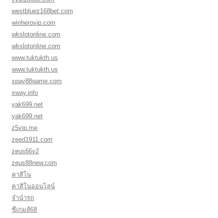
westbluez168bet.com
winherovip.com
wkslotonline.com
wkslotonline.com
www.tuktukth.us
www.tuktukth.us
xpay88game.com
xway.info
yak699.net
yak699.net
z5vip.me
zeed1911.com
zeus66v2
zeus88new.com
คาสิโน
คาสิโนออนไลน์
จำนำรถ
ซีเกมส์68