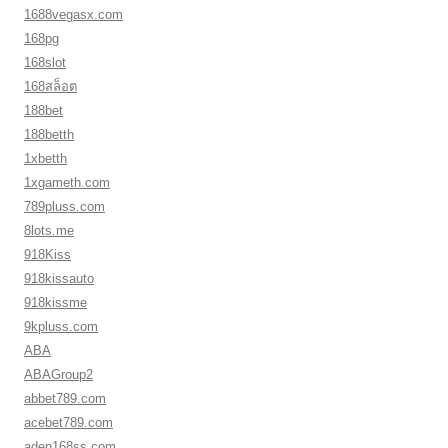
1688vegasx.com
168pg
168slot
168สล็อต
188bet
188betth
1xbetth
1xgameth.com
789pluss.com
8lots.me
918Kiss
918kissauto
918kissme
9kpluss.com
ABA
ABAGroup2
abbet789.com
acebet789.com
aden168ss.com