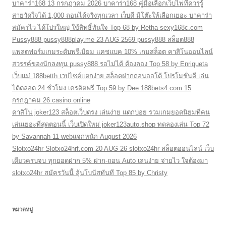
บาคาร่า168 13 กรกฎาคม 2026 บาคาร่า168 คู่มือเลือกเว็บไพ่ที่ควรรู้
สายวัดใจได้ 1,000 ถอนได้จริงทุกเวลา เว็บดี มีโต๊ะให้เลือกเยอะ บาคาร่า
สมัครไว ได้โปรใหญ่ ใช้สิทธิ์ทันใจ Top 68 by Retha sexy168c.com
Pussy888 pussy888play.me 23 AUG 2569 pussy888 สล็อต888
แพลตฟอร์มเกมระดับพรีเมียม แคชแบค 10% เกมสล็อต คาสิโนออนไลน์
สวรรค์ของนักลงทุน pussy888 รอไม่ได้ ต้องลอง Top 58 by Enriqueta
เว็บแม่ 188betth เวปไซต์แตกง่าย สล็อตฝากถอนออโต้ โปรโมชั่นดี เล่น
ได้ตลอด 24 ชั่วโมง เครดิตฟรี Top 59 by Dee 188bets4.com 15
กรกฎาคม 26 casino online
คาสิโน joker123 สล็อตเว็บตรง เล่นง่าย แตกบ่อย รวมเกมยอดนิยมที่คน
เล่นเยอะที่สุดตอนนี้ เว็บเปิดใหม่ joker123auto.shop ทดลองเล่น Top 72
by Savannah 11 webแจกหนัก August 2026
Slotxo24hr Slotxo24hrf.com 20 AUG 26 slotxo24hr สล็อตออนไลน์ เว็บ
เดียวครบจบ ทุกยอดฝาก 5% ฝาก-ถอน Auto เล่นง่าย จ่ายไว ใจต้องมา
slotxo24hr สมัครวันนี้ ลุ้นโบนัสทันที Top 85 by Christy
หมวดหมู่