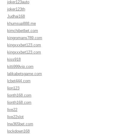
joker123auto
joker123th
Judhai168
khumsup888.me
kimchibetbet.com
kingromans789.com
kingxxxbet123.com
kingxxxbet123.com
kiss918
kitti999vip.com
lalikabetsgame.com
lcbet444.com
lion123
lionth168.com
lionth168.com
live22
live22slot
lnw365bet.com
lockdown168