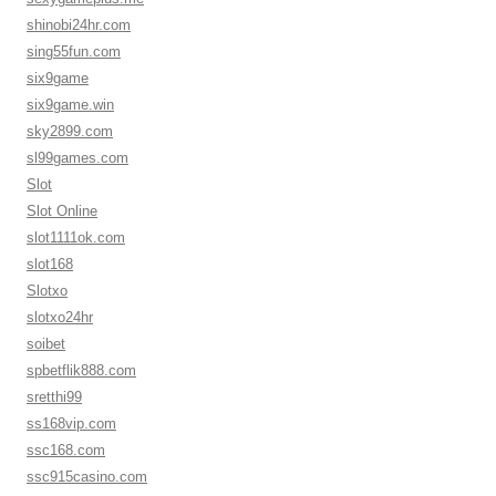
shinobi24hr.com
sing55fun.com
six9game
six9game.win
sky2899.com
sl99games.com
Slot
Slot Online
slot1111ok.com
slot168
Slotxo
slotxo24hr
soibet
spbetflik888.com
sretthi99
ss168vip.com
ssc168.com
ssc915casino.com