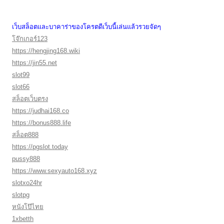
เว็บสล็อตและบาคาร่าของโครตดีเว็บนี้เล่นแล้วรวยจัดๆ
โจ๊กเกอร์123
https://hengjing168.wiki
https://jin55.net
slot99
slot66
สล็อตเว็บตรง
https://judhai168.co
https://bonus888.life
สล็อต888
https://pgslot.today
pussy888
https://www.sexyauto168.xyz
slotxo24hr
slotpg
หนังโป๊ไทย
1xbetth