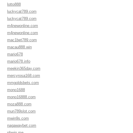
lotto888
luckycat789.com
luckycat789.com
m4newonline.com
m4newonline.com
mac1bet789.com
macau888.win
mario678
mario678.info
meekin365day.com
mercyrosa168.com
mmgoldsbets.com
mono1688
mono16888.com
moza888.com
mun789slot.com
mwin9s.com
nagawaybet.com
nbwin.me