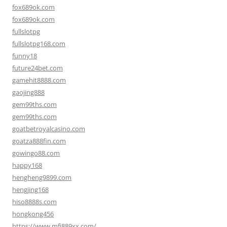
fox689ok.com
fox689ok.com
fullslotpg
fullslotpg168.com
funny18
future24bet.com
gamehit8888.com
gaojing888
gem99ths.com
gem99ths.com
goatbetroyalcasino.com
goatza888fin.com
gowingo88.com
happy168
hengheng9899.com
hengjing168
hiso8888s.com
hongkong456
https://www.mfj889xx.com/