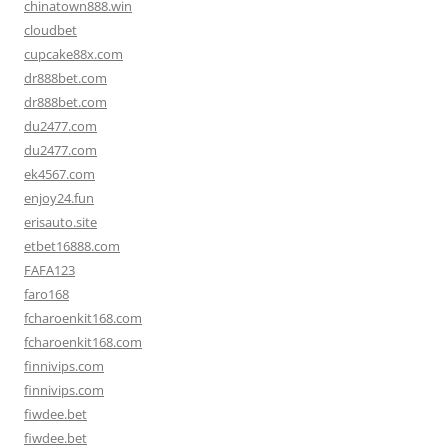
chinatown888.win
cloudbet
cupcake88x.com
dr888bet.com
dr888bet.com
du2477.com
du2477.com
ek4567.com
enjoy24.fun
erisauto.site
etbet16888.com
FAFA123
faro168
fcharoenkit168.com
fcharoenkit168.com
finnivips.com
finnivips.com
fiwdee.bet
fiwdee.bet