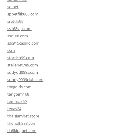
soibet
spbetflik888.com
sretthi99
ss168vip.com
ssc168.com
ssc915casino.com
ssru
starrich99.com
stellabet789.com
sudyod888s.com
sunny9999club.com
t88golds.com
tangtem168
temmax69
texas24
thaisiambet.store
thehulk888.com
tia8kingbet.com