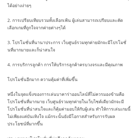
ได้อย่างง่ายๆ
2. การเปรียบเทียบรวมทั้งเลือกเฟ้น ผู้เล่นสามารถเปรียบและคัด
เลือกเกมที่ถูกใจจากค่ายต่างๆได้
3. โปรโมชั่นที่นานาประการ เว็บศูนย์รวมทุกค่ายมักจะมีโปรโมชั่
นที่มากมายและก็น่าสนใจ
4. การบริการลูกค้า การให้บริการลูกค้าครบวงจรและมีคุณภาพ
โปรโมชั่นอีกมาก ความคุ้มค่าที่เพิ่มขึ้น
หนึ่งในจุดแข็งของการเล่นบาคาร่าออนไลน์ที่ไม่ควรมองข้ามคือ
โปรโมชั่นที่มากมาย เว็บศูนย์รวมทุกค่ายในเว็บไซต์เดียวมักจะมี
โปรโมชั่นที่น่าสนใจและก็คุ้มค่ามอบให้กับผู้เล่น ทำให้การเล่นเกมนี้
ไม่เพียงแค่บันเทิงใจ แม้กระนั้นยังมีโอกาสสำหรับการรับผล
ประโยชน์ที่มากขึ้น