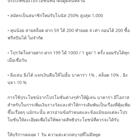
ประเภทของโปรโมชั่นที่น่าดึงดูดล้นหลาม
• สมัครเป็นสมาชิกใหม่รับโบนัส 250% สูงสุด 1,000
• ทุนน้อย สายสล็อต ฝาก 59 ได้ 200 ทำยอด 4 เท่า ถอนได้ 200 ซื้อ
ฟรีสปินได้ ไม่จำกัด
• โปรวัดใจสายฝาก ฝาก 199 ได้ 1000 / 1 ยูส/ 1 ครั้ง ยอมรับได้ทุก
เมื่อเชื่อวัน
• ยิ่งเล่น ยิ่งได้ แจกเงินคืนให้ไม่อั้น บาคาร่า 1% , สล็อต 10% , ยิง
ปลา 10 %
การใช้ประโยชน์จากโปรโมชั่นต่างๆทำให้ผู้เล่น บาคาร่า มีโอกาส
สำหรับในการเพิ่มเงินรางวัลและทำให้การเดิมพันเป็นเรื่องที่คุ้มเพิ่ม
ขึ้นเรื่อยๆ แม้กระนั้น ควรอ่านข้อกำหนดและข้อแม้ของแต่ละโปร
โมชั่นให้ละเอียดเพื่อไม่ให้พลาดสิทธิประโยชน์ที่ควรจะได้รับ
ให้บริการตลอด 1 วัน ความสะดวกสบายที่ไม่มีหยุด