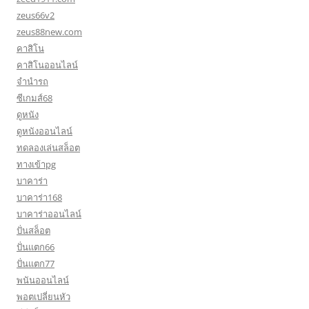
zeus66v2
zeus88new.com
คาสิโน
คาสิโนออนไลน์
จำนำรถ
ซีเกมส์68
ดูหนัง
ดูหนังออนไลน์
ทดลองเล่นสล็อต
ทางเข้าpg
บาคาร่า
บาคาร่า168
บาคาร่าออนไลน์
ปั่นสล็อต
ปั่นแตก66
ปั่นแตก77
พนันออนไลน์
พอตเปลี่ยนหัว