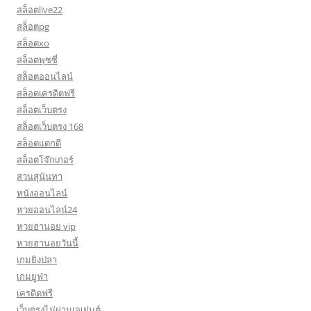
สล็อตlive22
สล็อตpg
สล็อตxo
สล็อตพุซซี่
สล็อตออนไลน์
สล็อตเครดิตฟรี
สล็อตเว็บตรง
สล็อตเว็บตรง 168
สล็อตแตกดี
สล็อตโจ๊กเกอร์
สวนสุนันทา
หนังออนไลน์
หวยออนไลน์24
หวยฮานอย vip
หวยฮานอยวันนี้
เกมยิงปลา
เกมยูฟ่า
เครดิตฟรี
เว็บตรงไม่ผ่านเอเย่นต์