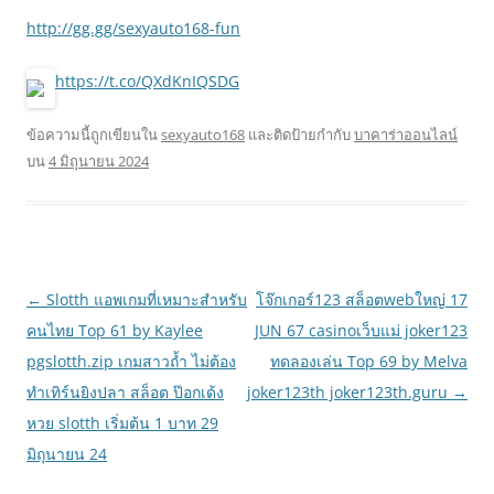
http://gg.gg/sexyauto168-fun
https://t.co/QXdKnIQSDG
ข้อความนี้ถูกเขียนใน
sexyauto168
และติดป้ายกำกับ
บาคาร่าออนไลน์
บน
4 มิถุนายน 2024
เมนู
←
Slotth แอพเกมที่เหมาะสำหรับ
โจ๊กเกอร์123 สล็อตwebใหญ่ 17
นำทาง
คนไทย Top 61 by Kaylee
JUN 67 casinoเว็บแม่ joker123
เรื่อง
pgslotth.zip เกมสาวถ้ำ ไม่ต้อง
ทดลองเล่น Top 69 by Melva
ทำเทิร์นยิงปลา สล็อต ป๊อกเด้ง
joker123th joker123th.guru
→
หวย slotth เริ่มต้น 1 บาท 29
มิถุนายน 24