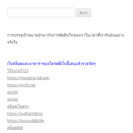
ค้นหา
สำหรับ:
การบรรลุเป้าหมายมักมากับการตัดสินใจของเราในเวลาที่เรารับมันอย่าง
จริงใจ
เว็บสล็อตและบาคาร่าของโครตดีเว็บนี้เล่นแล้วรวยจัดๆ
โจ๊กเกอร์123
https://hengjing168.wiki
https://jin55.net
slot99
slot66
สล็อตเว็บตรง
https://judhai168.co
https://bonus888.life
สล็อต888