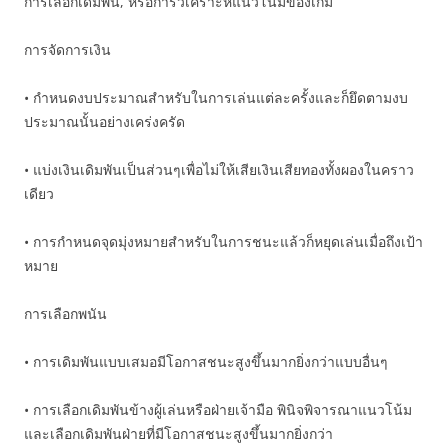
การเลือกเดิมพัน, หรือการวิเคราะห์แนวโน้มของเกม
การจัดการเงิน
• กำหนดงบประมาณสำหรับในการเล่นแต่ละครั้งและก็ยึดตามงบ
ประมาณนั้นอย่างเคร่งครัด
• แบ่งเงินเดิมพันเป็นส่วนๆเพื่อไม่ให้เสียเงินเสียทองทั้งผองในคราว
เดียว
• การกำหนดจุดมุ่งหมายสำหรับในการชนะแล้วก็หยุดเล่นเมื่อถึงเป้า
หมาย
การเลือกพนัน
• การเดิมพันแบบเสมอมีโอกาสชนะสูงขึ้นมากยิ่งกว่าแบบอื่นๆ
• การเลือกเดิมพันข้างผู้เล่นหรือฝ่ายเจ้ามือ พินิจพิจารณาแนวโน้ม
และเลือกเดิมพันฝ่ายที่มีโอกาสชนะสูงขึ้นมากยิ่งกว่า