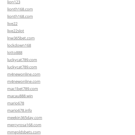
lion123
lionth168.com
lionth168.com
live22
live22slot
lnw365bet.com
lockdown168
lotto888
luckycat789.com
luckycat789.com
m4newonline.com
m4newonline.com
mac1bet789.com
macau888.win
mario678
mario678.info
meekin365day.com
mercyrosa168.com
mmgoldsbets.com