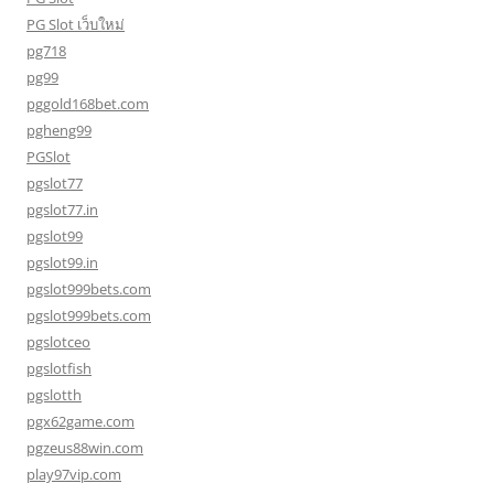
PG Slot เว็บใหม่
pg718
pg99
pggold168bet.com
pgheng99
PGSlot
pgslot77
pgslot77.in
pgslot99
pgslot99.in
pgslot999bets.com
pgslot999bets.com
pgslotceo
pgslotfish
pgslotth
pgx62game.com
pgzeus88win.com
play97vip.com