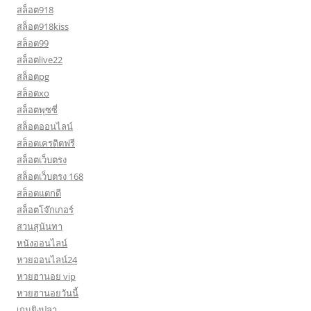
สล็อต918
สล็อต918kiss
สล็อต99
สล็อตlive22
สล็อตpg
สล็อตxo
สล็อตพุซซี่
สล็อตออนไลน์
สล็อตเครดิตฟรี
สล็อตเว็บตรง
สล็อตเว็บตรง 168
สล็อตแตกดี
สล็อตโจ๊กเกอร์
สวนสุนันทา
หนังออนไลน์
หวยออนไลน์24
หวยฮานอย vip
หวยฮานอยวันนี้
เกมยิงปลา