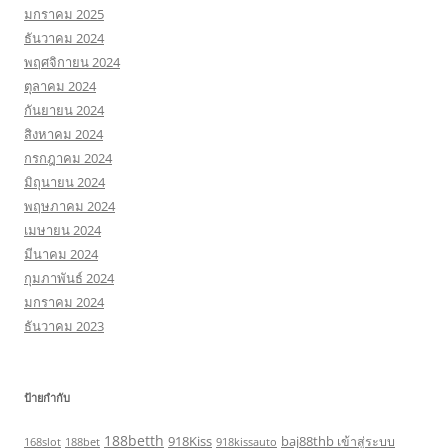
มกราคม 2025
ธันวาคม 2024
พฤศจิกายน 2024
ตุลาคม 2024
กันยายน 2024
สิงหาคม 2024
กรกฎาคม 2024
มิถุนายน 2024
พฤษภาคม 2024
เมษายน 2024
มีนาคม 2024
กุมภาพันธ์ 2024
มกราคม 2024
ธันวาคม 2023
ป้ายกำกับ
188betth
918Kiss
baj88thb เข้าสู่ระบบ
168slot
188bet
918kissauto