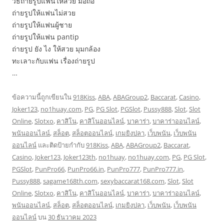
วิธีถ่ายรูปแฟนให้สวย มือถือ
ถ่ายรูปให้แฟนไม่สวย
ถ่ายรูปให้แฟนผู้ชาย
ถ่ายรูปให้แฟน pantip
ถ่ายรูป ยัง ไง ให้สวย มุมกล้อง
ทะเลาะกับแฟน เรื่องถ่ายรูป
…
ข้อความนี้ถูกเขียนใน
918Kiss
,
ABA
,
ABAGroup2
,
Baccarat
,
Casino
,
Joker123
,
no1huay.com
,
PG
,
PG Slot
,
PGSlot
,
Pussy888
,
Slot
,
Slot
Online
,
Slotxo
,
คาสิโน
,
คาสิโนออนไลน์
,
บาคาร่า
,
บาคาร่าออนไลน์
,
พนันออนไลน์
,
สล็อต
,
สล็อตออนไลน์
,
เกมยิงปลา
,
เว็บพนัน
,
เว็บพนัน
ออนไลน์
และติดป้ายกำกับ
918Kiss
,
ABA
,
ABAGroup2
,
Baccarat
,
Casino
,
Joker123
,
Joker123th
,
no1huay
,
no1huay.com
,
PG
,
PG Slot
,
PGSlot
,
PunPro66
,
PunPro66.in
,
PunPro777
,
PunPro777.in
,
Pussy888
,
sagame168th.com
,
sexybaccarat168.com
,
Slot
,
Slot
Online
,
Slotxo
,
คาสิโน
,
คาสิโนออนไลน์
,
บาคาร่า
,
บาคาร่าออนไลน์
,
พนันออนไลน์
,
สล็อต
,
สล็อตออนไลน์
,
เกมยิงปลา
,
เว็บพนัน
,
เว็บพนัน
ออนไลน์
บน
30 ธันวาคม 2023