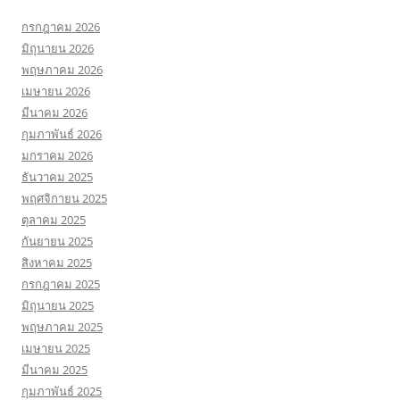
กรกฎาคม 2026
มิถุนายน 2026
พฤษภาคม 2026
เมษายน 2026
มีนาคม 2026
กุมภาพันธ์ 2026
มกราคม 2026
ธันวาคม 2025
พฤศจิกายน 2025
ตุลาคม 2025
กันยายน 2025
สิงหาคม 2025
กรกฎาคม 2025
มิถุนายน 2025
พฤษภาคม 2025
เมษายน 2025
มีนาคม 2025
กุมภาพันธ์ 2025