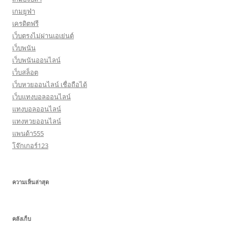
เกมยูฟ่า
เครดิตฟรี
เว็บตรงไม่ผ่านเอเย่นต์
เว็บพนัน
เว็บพนันออนไลน์
เว็บสล็อต
เว็บหวยออนไลน์ เชื่อถือได้
เว็บแทงบอลออนไลน์
แทงบอลออนไลน์
แทงหวยออนไลน์
แพนด้า555
โจ๊กเกอร์123
ความเห็นล่าสุด
คลังเก็บ