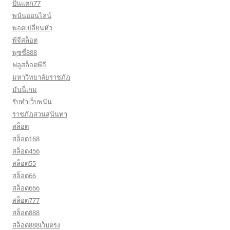
ปั่นแตก77
พนันออนไลน์
พอตเปลี่ยนหัว
พีจีสล็อต
พุซซี่888
ฟลูสล็อตพีจี
มหาวิทยาลัยราชภัฏ
มันนี่เกม
รับทำเว็บพนัน
ราชภัฏสวนสุนันทา
สล็อต
สล็อต168
สล็อต456
สล็อต55
สล็อต66
สล็อต666
สล็อต777
สล็อต888
สล็อต888เว็บตรง