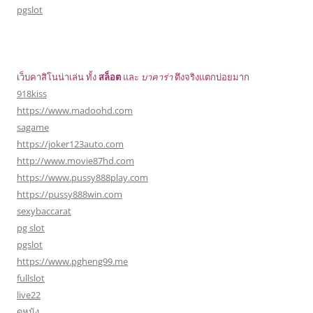
pgslot
เว็บคาสิโนน่าเล่น ทั้ง
สล็อต
และ
บาคาร่า
ตึงจริงแตกบ่อยมาก
918kiss
https://www.madoohd.com
sagame
https://joker123auto.com
http://www.movie87hd.com
https://www.pussy888play.com
https://pussy888win.com
sexybaccarat
pg slot
pgslot
https://www.pgheng99.me
fullslot
live22
ดูหนัง