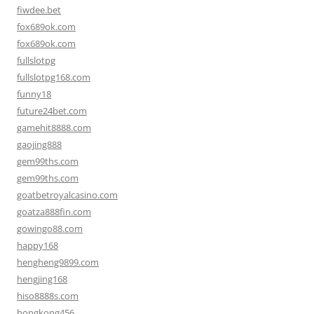
fiwdee.bet
fox689ok.com
fox689ok.com
fullslotpg
fullslotpg168.com
funny18
future24bet.com
gamehit8888.com
gaojing888
gem99ths.com
gem99ths.com
goatbetroyalcasino.com
goatza888fin.com
gowingo88.com
happy168
hengheng9899.com
hengjing168
hiso8888s.com
hongkong456