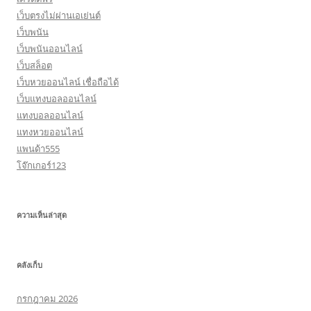
เว็บตรงไม่ผ่านเอเย่นต์
เว็บพนัน
เว็บพนันออนไลน์
เว็บสล็อต
เว็บหวยออนไลน์ เชื่อถือได้
เว็บแทงบอลออนไลน์
แทงบอลออนไลน์
แทงหวยออนไลน์
แพนด้า555
โจ๊กเกอร์123
ความเห็นล่าสุด
คลังเก็บ
กรกฎาคม 2026