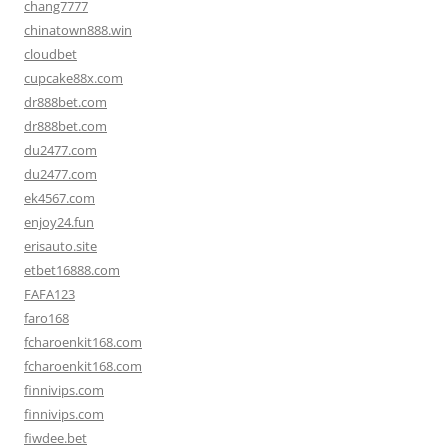
chang7777
chinatown888.win
cloudbet
cupcake88x.com
dr888bet.com
dr888bet.com
du2477.com
du2477.com
ek4567.com
enjoy24.fun
erisauto.site
etbet16888.com
FAFA123
faro168
fcharoenkit168.com
fcharoenkit168.com
finnivips.com
finnivips.com
fiwdee.bet