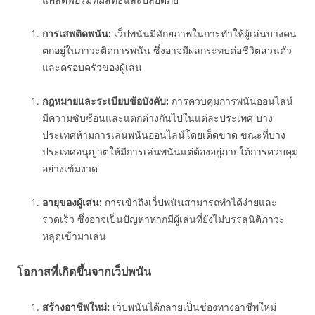
การเสพติดพนัน:
เว็ปพนันมีศักยภาพในการทำให้ผู้เล่นบางคน
ตกอยู่ในภาวะติดการพนัน ซึ่งอาจมีผลกระทบต่อชีวิตส่วนตัว
และครอบครัวของผู้เล่น
กฎหมายและระเบียบข้อบังคับ:
การควบคุมการพนันออนไลน์
มีความซับซ้อนและแตกต่างกันไปในแต่ละประเทศ บาง
ประเทศห้ามการเล่นพนันออนไลน์โดยเด็ดขาด ขณะที่บาง
ประเทศอนุญาตให้มีการเล่นพนันแต่ต้องอยู่ภายใต้การควบคุม
อย่างเข้มงวด
อายุของผู้เล่น:
การเข้าถึงเว็ปพนันสามารถทำได้ง่ายและ
รวดเร็ว ซึ่งอาจเป็นปัญหาหากมีผู้เล่นที่ยังไม่บรรลุนิติภาวะ
หลุดเข้ามาเล่น
โอกาสที่เกิดขึ้นจากเว็ปพนัน
สร้างอาชีพใหม่:
เว็ปพนันได้กลายเป็นช่องทางอาชีพใหม่