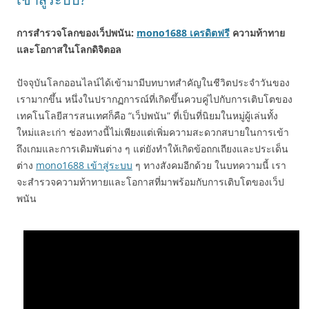
การสำรวจโลกของเว็ปพนัน:
mono1688 เครดิตฟรี
ความท้าทาย
และโอกาสในโลกดิจิตอล
ปัจจุบันโลกออนไลน์ได้เข้ามามีบทบาทสำคัญในชีวิตประจำวันของ
เรามากขึ้น หนึ่งในปรากฏการณ์ที่เกิดขึ้นควบคู่ไปกับการเติบโตของ
เทคโนโลยีสารสนเทศก็คือ “เว็ปพนัน” ที่เป็นที่นิยมในหมู่ผู้เล่นทั้ง
ใหม่และเก่า ช่องทางนี้ไม่เพียงแต่เพิ่มความสะดวกสบายในการเข้า
ถึงเกมและการเดิมพันต่าง ๆ แต่ยังทำให้เกิดข้อถกเถียงและประเด็น
ต่าง
mono1688 เข้าสู่ระบบ
ๆ ทางสังคมอีกด้วย ในบทความนี้ เรา
จะสำรวจความท้าทายและโอกาสที่มาพร้อมกับการเติบโตของเว็ป
พนัน