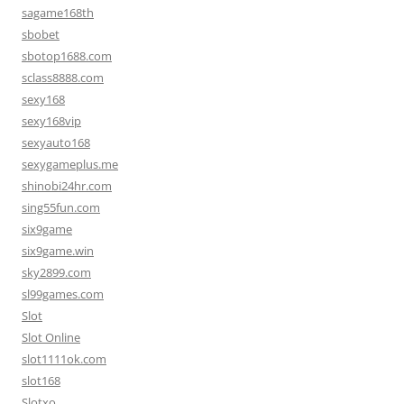
sagame168th
sbobet
sbotop1688.com
sclass8888.com
sexy168
sexy168vip
sexyauto168
sexygameplus.me
shinobi24hr.com
sing55fun.com
six9game
six9game.win
sky2899.com
sl99games.com
Slot
Slot Online
slot1111ok.com
slot168
Slotxo