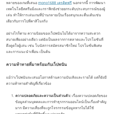
หลายของเกมที่เสนอ
mono1688 เครดิตฟรี
นอกจากนี้ การพัฒนา
เทคโนโลยีสตรีมมิ่งและกราฟิกยังช่วยยกระดับประสบการณ์ของผู้
เล่น ทำให้การเล่นเกมที่บ้านกลายเป็นเรื่องสนุกและตื่นเต้นเช่น
เดียวกับการไปที่คาสิโนจริง
อย่างไรก็ตาม ความนิยมของเว็ปพนันไม่ได้มาจากความสะดวก
สบายเพียงอย่างเดียว แต่ยังเป็นผลจากการตลาดและโปรโมชันที่
ดึงดูดใจผู้เล่น เช่น โบนัสการสมัครสมาชิกใหม่ โปรโมชั่นพิเศษ
และการแนะนำเพื่อน เป็นต้น
ความท้าทายที่มาพร้อมกับเว็ปพนัน
แม้ว่าเว็ปพนันจะเสนอโอกาสด้านความบันเทิงและรายได้ แต่ก็ยังมี
ความท้าทายสำคัญที่เกี่ยวข้อง
ความปลอดภัยและความเป็นส่วนตัว:
เรื่องความปลอดภัยของ
ข้อมูลส่วนบุคคลและการทำธุรกรรมออนไลน์เป็นเรื่องสำคัญ
มาก มีความเสี่ยงที่จะถูกโจรกรรมข้อมูลหากไม่ได้ใช้
แพลตฟอร์มที่มีสิทธิ์และปลอดภัย