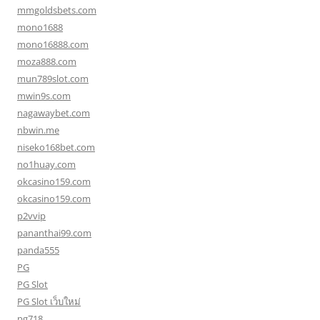
mmgoldsbets.com
mono1688
mono16888.com
moza888.com
mun789slot.com
mwin9s.com
nagawaybet.com
nbwin.me
niseko168bet.com
no1huay.com
okcasino159.com
okcasino159.com
p2vvip
pananthai99.com
panda555
PG
PG Slot
PG Slot เว็บใหม่
pg718