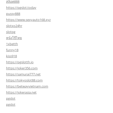
สล็อต888
https://pgslot.today
pussy888
https://www.sexyauto168.xyz
slotxo24hr
slotpg
หนังโป๊ไทย
1xbetth
funny18
kiss918
https://pgslotth.io
https://joker356.com
https://samurai777.net
https://tokyoslot88.com
https://betwayvietnam.com
https://jokerasia.net
pgslot
pgslot