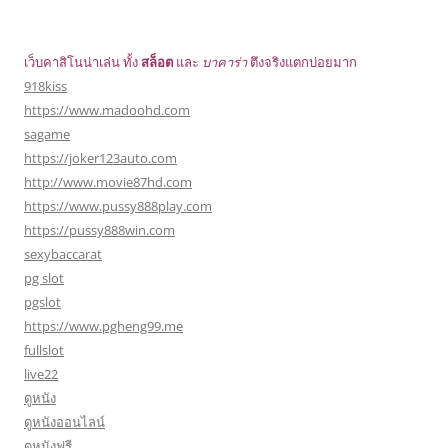
เว็บคาสิโนน่าเล่น ทั้ง
สล็อต
และ
บาคาร่า
ตึงจริงแตกบ่อยมาก
918kiss
https://www.madoohd.com
sagame
https://joker123auto.com
http://www.movie87hd.com
https://www.pussy888play.com
https://pussy888win.com
sexybaccarat
pg slot
pgslot
https://www.pgheng99.me
fullslot
live22
ดูหนัง
ดูหนังออนไลน์
ดูหนังฟรี