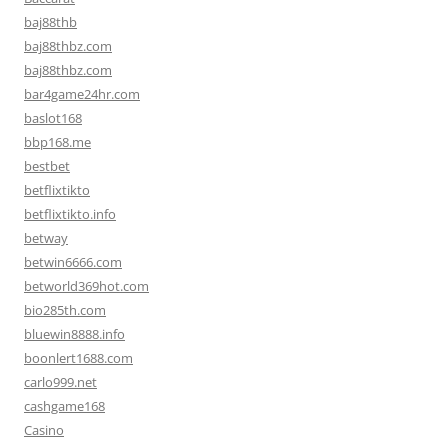
baj88thb
baj88thbz.com
baj88thbz.com
bar4game24hr.com
baslot168
bbp168.me
bestbet
betflixtikto
betflixtikto.info
betway
betwin6666.com
betworld369hot.com
bio285th.com
bluewin8888.info
boonlert1688.com
carlo999.net
cashgame168
Casino