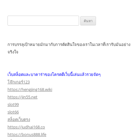
ค้นหา
สำหรับ:
การบรรลุเป้าหมายมักมากับการตัดสินใจของเราในเวลาที่เรารับมันอย่าง
จริงใจ
เว็บสล็อตและบาคาร่าของโครตดีเว็บนี้เล่นแล้วรวยจัดๆ
โจ๊กเกอร์123
https://hengjing168.wiki
https://jin55.net
slot99
slot66
สล็อตเว็บตรง
https://judhai168.co
https://bonus888.life