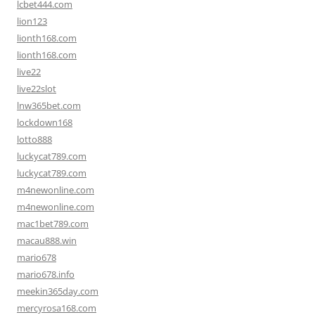
lcbet444.com
lion123
lionth168.com
lionth168.com
live22
live22slot
lnw365bet.com
lockdown168
lotto888
luckycat789.com
luckycat789.com
m4newonline.com
m4newonline.com
mac1bet789.com
macau888.win
mario678
mario678.info
meekin365day.com
mercyrosa168.com