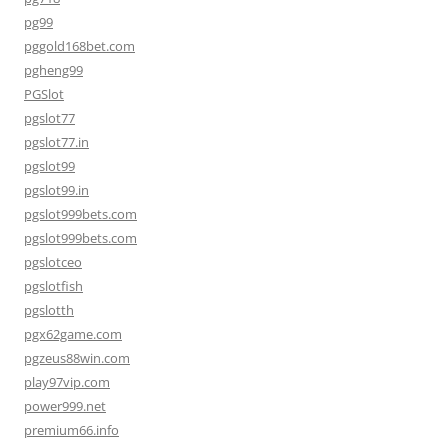
pg99
pggold168bet.com
pgheng99
PGSlot
pgslot77
pgslot77.in
pgslot99
pgslot99.in
pgslot999bets.com
pgslot999bets.com
pgslotceo
pgslotfish
pgslotth
pgx62game.com
pgzeus88win.com
play97vip.com
power999.net
premium66.info