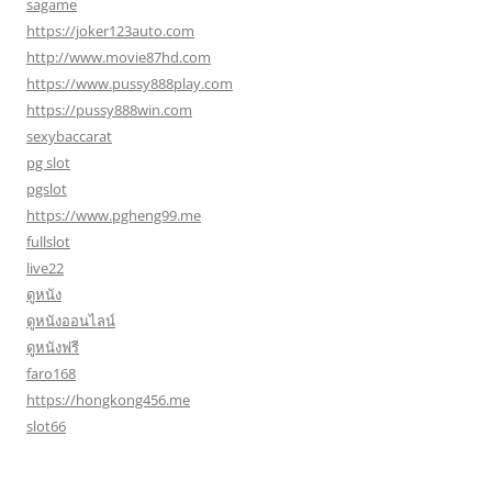
sagame
https://joker123auto.com
http://www.movie87hd.com
https://www.pussy888play.com
https://pussy888win.com
sexybaccarat
pg slot
pgslot
https://www.pgheng99.me
fullslot
live22
ดูหนัง
ดูหนังออนไลน์
ดูหนังฟรี
faro168
https://hongkong456.me
slot66