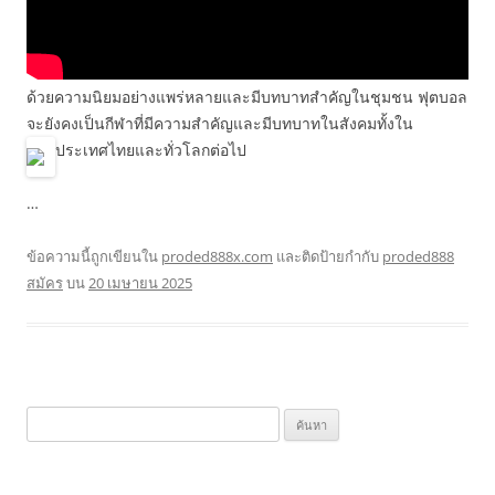
ด้วยความนิยมอย่างแพร่หลายและมีบทบาทสำคัญในชุมชน ฟุตบอล
จะยังคงเป็นกีฬาที่มีความสำคัญและมีบทบาทในสังคมทั้งใน
ประเทศไทยและทั่วโลกต่อไป
…
ข้อความนี้ถูกเขียนใน
proded888x.com
และติดป้ายกำกับ
proded888
สมัคร
บน
20 เมษายน 2025
ค้นหา
สำหรับ: