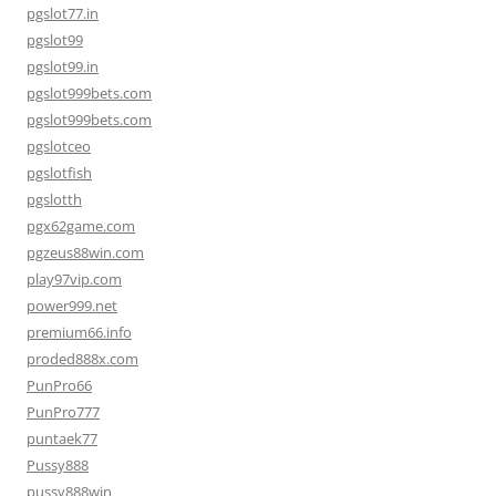
pgslot77.in
pgslot99
pgslot99.in
pgslot999bets.com
pgslot999bets.com
pgslotceo
pgslotfish
pgslotth
pgx62game.com
pgzeus88win.com
play97vip.com
power999.net
premium66.info
proded888x.com
PunPro66
PunPro777
puntaek77
Pussy888
pussy888win