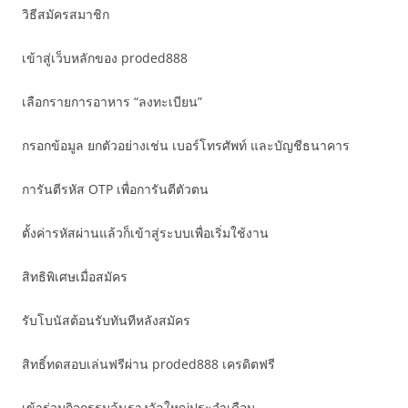
วิธีสมัครสมาชิก
เข้าสู่เว็บหลักของ proded888
เลือกรายการอาหาร “ลงทะเบียน”
กรอกข้อมูล ยกตัวอย่างเช่น เบอร์โทรศัพท์ และบัญชีธนาคาร
การันตีรหัส OTP เพื่อการันตีตัวตน
ตั้งค่ารหัสผ่านแล้วก็เข้าสู่ระบบเพื่อเริ่มใช้งาน
สิทธิพิเศษเมื่อสมัคร
รับโบนัสต้อนรับทันทีหลังสมัคร
สิทธิ์ทดสอบเล่นฟรีผ่าน proded888 เครดิตฟรี
เข้าร่วมกิจกรรมลุ้นรางวัลใหญ่ประจำเดือน