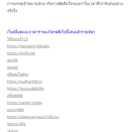
การบรรลุเป้าหมายมักมากับการตัดสินใจของเราในเวลาที่เรารับมันอย่าง
จริงใจ
เว็บสล็อตและบาคาร่าของโครตดีเว็บนี้เล่นแล้วรวยจัดๆ
โจ๊กเกอร์123
https://hengjing168.wiki
https://jin55.net
slot99
slot66
สล็อตเว็บตรง
https://judhai168.co
https://bonus888.life
สล็อต888
https://pgslot.today
pussy888
https://www.sexyauto168.xyz
slotxo24hr
slotpg