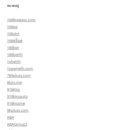
หมวดหมู่
1688vegasx.com
168pg
168slot
168สล็อต
188bet
188betth
1xbetth
1xgameth.com
789pluss.com
8lots.me
918Kiss
918kissauto
918kissme
9kpluss.com
ABA
ABAGroup2