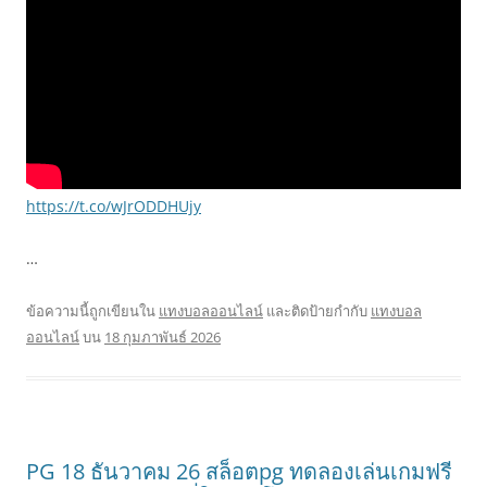
https://t.co/wJrODDHUjy
…
ข้อความนี้ถูกเขียนใน
แทงบอลออนไลน์
และติดป้ายกำกับ
แทงบอล
ออนไลน์
บน
18 กุมภาพันธ์ 2026
PG 18 ธันวาคม 26 สล็อตpg ทดลองเล่นเกมฟรี