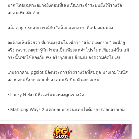
มาก โดยเฉพาะอย่างยิ่งตอนที่เล่นเป็นประจำระบบยังให้รางวัล
สะสมเพิ่มเติมด้วย
สล็อตpg ประสบการณ์กับ “สล็อตแตกง่าย” ที่แปลงมุมมอง
จะต้องเห็นด้วยว่า ที่ผ่านมาฉันไม่เชื่อว่า “สล็อตแตกง่าย” จะมีอยู่
จริง เพราะเหตุว่ารู้สึกว่ามันเป็นเพียงแค่คำโปรโมตเพียงแค่นั้น แม้
กระนั้นพอใช้ลองกับ PG จริงๆกลับเปลี่ยนแปลงความคิดไปเลย
เกมจากค่าย pgslot มีจังหวะการจ่ายรางวัลที่สมดุล บางเกมโบนัส
ออกบ่อยครั้ง บางเกมย้ำสะสมฟรีสปิน ตัวอย่างเช่น
• Lucky Neko มีฟีเจอร์แมวทองคูณรางวัล
• Mahjong Ways 2 แตกบ่อยมากจนแทบไม่ต้องการออกจากเกม