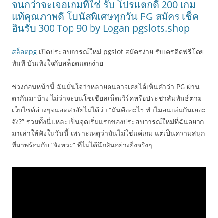
จนกว่าจะเจอเกมที่ใช่ รับ โปรแตกดี 200 เกม
แท้คุณภาพดี โบนัสพิเศษทุกวัน PG สมัคร เช็ค
อินรับ 300 Top 90 by Logan pgslots.shop
สล็อตpg
เปิดประสบการณ์ใหม่ pgslot สมัครง่าย รับเครดิตฟรีโดย
ทันที บันเทิงใจกับสล็อตแตกง่าย
ช่วงก่อนหน้านี้ ฉันมั่นใจว่าหลายคนอาจเคยได้เห็นคำว่า PG ผ่าน
ตากันมาบ้าง ไม่ว่าจะบนโซเชียลเน็ตเวิร์คหรือประชาสัมพันธ์ตาม
เว็บไซต์ต่างๆจนอดสงสัยไม่ได้ว่า “มันคืออะไร ทำไมคนเล่นกันเยอะ
จัง?” รวมทั้งนี่แหละเป็นจุดเริ่มแรกของประสบการณ์ใหม่ที่ฉันอยาก
มาเล่าให้ฟังในวันนี้ เพราะเหตุว่ามันไม่ใช่แค่เกม แต่เป็นความสนุก
ที่มาพร้อมกับ “จังหวะ” ที่ไม่ได้นึกฝันอย่างยิ่งจริงๆ