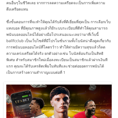
คนอื่นๆในชีวิตเลย จากการลดความเครียดจะเป็นการเพิ่มความ
ตึงเครียดแทน
ซึ่งขั้นตอนการที่จะทำให้คุณได้รับสิ่งที่ดีเยี่ยมที่สุดเป็น การเลือกเว็บ
แทงบอล ที่มีคุณภาพสูงแล้วก็มีระบบระเบียบที่ดีทำให้คุณสามารถ
พนันบอลออนไลน์ได้อย่างมือโปรเสนอแนะเลยว่ามาที่เว็บนี้
ballfcclub เป็นเว็บไซต์ที่มีโปรโมชั่นรวมทั้งโบนัสน่าดึงดูดเกี่ยวกับ
การพนันบอลออนไลน์ที่โคตรว้าว ทำให้ท่านมีความสุขแล้วก็ลด
ความเคร่งเครียดได้จริง ยกตัวอย่างเช่น โบนัสต้อนรับเป็นสิทธิ
พิเศษ สำหรับสมาชิกใหม่เมื่อลงทะเบียนเป็นสมาชิกแล้วฝากเงินที
แรก คุณจะได้รับเครดิตเพิ่มในทันทีและช่วยต่อยอดการพนันได้
เป็นการสร้างความสำราญแบบต่อที่ 1