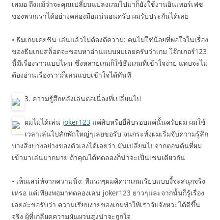
เสมอ ถึงแม้ว่าจะคุณเปลี่ยนแปลงเกมไปมาก็ยังใช้งานอินเทอร์เฟซ
ของพวกเราได้อย่างคล่องมือแน่นอนครับ ผมรับประกันได้เลย
• ธีมเกมเคยชิน เล่นแล้วไม่ต้องตีความ: คนไม่ใช่น้อยที่พอใจในเรื่อง
ของธีมเกมสล็อตจะชอบหาอ่านแบบผมเลยครับว่าเกม โจ๊กเกอร์123
นี้มีเรื่องราวแบบไหน ซึ่งหลายเกมก็ใช้ธีมเกมที่เข้าใจง่าย แทบจะไม่
ต้องอ่านเรื่องราวก็เล่นแบบเข้าใจได้ทันที
3. ความรู้สึกหลังเล่นต่อเนื่องที่เปลี่ยนไป
ผมไม่ได้เล่น
joker123
แค่สิบหรือยี่สิบรอบแค่นั้นครับผม ผมใช้
เวลาเล่นไปสักพักใหญ่ๆเลยขอรับ จนกระทั่งผมเริ่มจับความรู้สึก
บางสิ่งบางอย่างของตัวเองได้เลยว่า มันเปลี่ยนไปจากตอนต้นที่ผม
เข้ามาเล่นมากมาย ถ้าคุณได้ทดลองก็น่าจะเป็นเช่นเดียวกัน
• เห็นเสน่ห์จากความนิ่ง: ทีแรกๆผมคิดว่าเกมเรียบแบบงี้จะสนุกจริง
เหรอ แต่เพียงพอมาทดลองเล่น joker123 ยาวๆและจากนั้นก็รู้เรื่อง
เลยล่ะขอรับว่า ความเรียบง่ายของเกมทำให้เราจับจังหวะได้ดีขึ้น
จริง ผู้ที่เกลียดความผันผวนสูงน่าจะถูกใจ