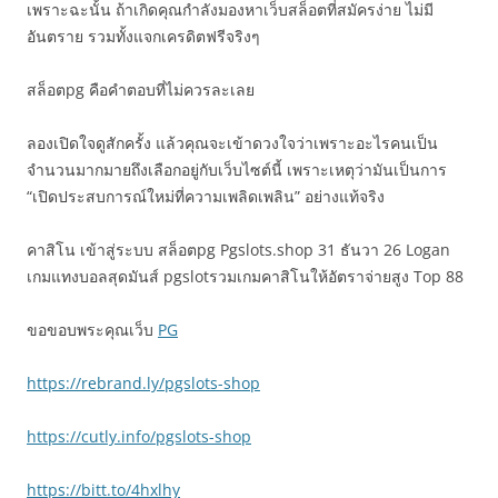
เพราะฉะนั้น ถ้าเกิดคุณกำลังมองหาเว็บสล็อตที่สมัครง่าย ไม่มี
อันตราย รวมทั้งแจกเครดิตฟรีจริงๆ
สล็อตpg คือคำตอบที่ไม่ควรละเลย
ลองเปิดใจดูสักครั้ง แล้วคุณจะเข้าดวงใจว่าเพราะอะไรคนเป็น
จำนวนมากมายถึงเลือกอยู่กับเว็บไซต์นี้ เพราะเหตุว่ามันเป็นการ
“เปิดประสบการณ์ใหม่ที่ความเพลิดเพลิน” อย่างแท้จริง
คาสิโน เข้าสู่ระบบ สล็อตpg Pgslots.shop 31 ธันวา 26 Logan
เกมแทงบอลสุดมันส์ pgslotรวมเกมคาสิโนให้อัตราจ่ายสูง Top 88
ขอขอบพระคุณเว็บ
PG
https://rebrand.ly/pgslots-shop
https://cutly.info/pgslots-shop
https://bitt.to/4hxlhy