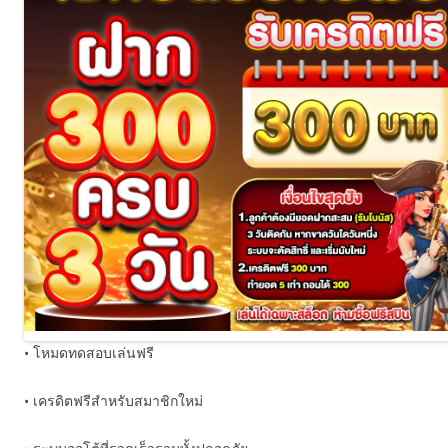
• โหมดทดสอบเล่นฟรี
• เครดิตฟรีสำหรับสมาชิกใหม่