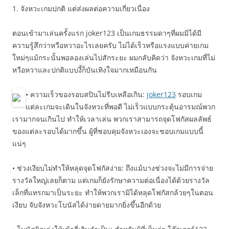
1. จังหวะเกมปกติ แต่ส่งผลต่อความเกี่ยวเนื่อง
ตอนเข้ามาเล่นครั้งแรก joker123 เป็นเกมธรรมดาๆที่ผมมิได้มี
ความรู้สึกว่าหวือหวาอะไรเลยครับ ไม่ได้เร็วหรือแรงแบบค่ายเกม
ใหม่ๆแม้กระนั้นพอลองเล่นไปสักระยะ ผมกลับคิดว่า จังหวะเกมที่ไม่
หวือหวาและปกติแบบงี้ก็บันเทิงใจมากเหมือนกัน
• ความเร็วของรอบสปินไม่รีบเหลือเกิน:
joker123
รอบเกม
แต่ละเกมจะเดินในจังหวะที่พอดี ไม่เร็วแบบกระตุ้นอารมณ์พวก
เรามากจนเกินไป ทำให้เวลาเล่น พวกเราสามารถจุดโฟกัสผลลัพธ์
ของแต่ละรอบได้มากขึ้น ผู้ที่ชอบคุมจังหวะเองจะชอบเกมแบบนี้
แน่ๆ
• ช่วงเงียบไม่ทำให้หลุดจุดโฟกัสง่าย: ถึงแม้บางช่วงจะไม่มีการจ่าย
รางวัลใหญ่เลยก็ตาม แต่เกมก็ยังรักษาความต่อเนื่องได้ด้วยรางวัล
เล็กที่แทรกมาเป็นระยะ ทำให้พวกเรามิได้หลุดโฟกัสกล้วยๆในตอน
เงียบ จับจังหวะโบนัสได้ง่ายดายมากยิ่งขึ้นอีกด้วย