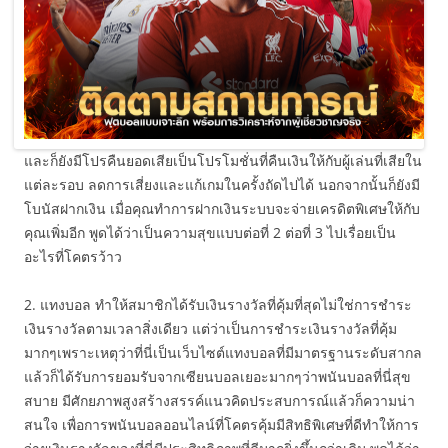
และก็ยังมีโปรคืนยอดเสียเป็นโปรโมชั่นที่คืนเงินให้กับผู้เล่นที่เสียใน
แต่ละรอบ ลดการเสี่ยงและแก้เกมในครั้งถัดไปได้ นอกจากนั้นก็ยังมี
โบนัสฝากเงิน เมื่อคุณทำการฝากเงินระบบจะจ่ายเครดิตพิเศษให้กับ
คุณเพิ่มอีก พูดได้ว่าเป็นความสุขแบบต่อที่ 2 ต่อที่ 3 ไปเรื่อยเป็น
อะไรที่โคตรว้าว
2. แทงบอล ทำให้สมาชิกได้รับเงินรางวัลที่คุ้มที่สุดไม่ใช่การชำระ
เงินรางวัลตามเวลาสิ่งเดียว แต่ว่าเป็นการชำระเงินรางวัลที่คุ้ม
มากๆเพราะเหตุว่าที่นี่เป็นเว็บไซต์แทงบอลที่มีมาตรฐานระดับสากล
แล้วก็ได้รับการยอมรับจากเซียนบอลเยอะมากๆว่าพนันบอลที่นี่สุข
สบาย มีศักยภาพสูงสร้างสรรค์แนวคิดประสบการณ์แล้วก็ความน่า
สนใจ เพื่อการพนันบอลออนไลน์ที่โคตรคุ้มมีสิทธิพิเศษที่ดีทำให้การ