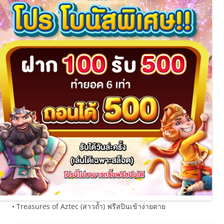
• Treasures of Aztec (สาวถ้ำ) ฟรีสปินเข้าง่ายดาย