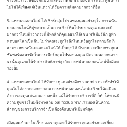
จ่ายเงินรางวัลของที่นี่มีประสิทธิภาพที่ดีมากยิ่งขึ้นกว่าเดิม พูดได้ว่า
ไม่ใช่ได้เพียงแค่เงินแต่ว่าได้รับความคุ้มค่ามากกว่าที่อื่น
3. แทงบอลออนไลน์ ได้เชียร์กลุ่มโปรดของคุณอย่างจุใจ การพนัน
บอลออนไลน์ที่สุขสบายเป็นการเชียร์ทีมโปรดของคุณ และจะดี
มากกว่าไหมถ้าว่าตรงนี้มีทุกลีกที่คุณอยากได้เช่น พรีเมียร์ลีก ยูฟ่า
ฟุตบอลโลกเป็นต้น ไม่ว่าคุณจะถูกใจลีกไหนหรือถูกใจหลายลีก ก็
สามารถจะพนันบอลออนไลน์ให้เป็นสุขได้ มีระบบระเบียบการดูแล
ซัพพอร์ตสมาชิกในการเชียร์กลุ่มโปรดของคุณ มีความหลากหลาย
ฉะนั้นคุณจะได้รับประสิทธิภาพสูงกับการพนันบอลออนไลน์ซึ่งมีแต่
รอยยิ้ม
4. แทงบอลออนไลน์ ได้รับการดูแลอย่างดีจาก admin กระทั่งทำให้
คุณไม่ได้อยากออกจากเกม การพนันบอลออนไลน์เปรียบได้เสมือน
ดั่งการลงทุนเล่นเกมอย่างหนึ่ง แม้ได้รับการบริการที่ดี ก็ทำให้ท่านมี
ความสุขจริงไหมซึ่งทางเว็บ ballfcclub พวกเรามองเห็นความ
สำคัญของการบริการจำเป็นต้องดีแบบพรีเมี่ยมที่สุด
เมื่อคุณเข้ามาในเว็บของเราคุณจะได้รับการดูแลอย่างยอดเยี่ยม