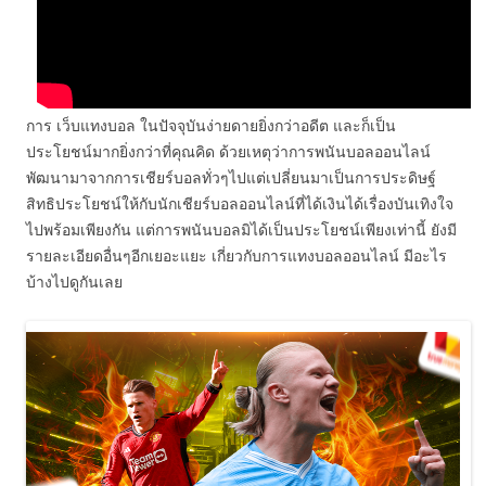
การ เว็บแทงบอล ในปัจจุบันง่ายดายยิ่งกว่าอดีต และก็เป็น
ประโยชน์มากยิ่งกว่าที่คุณคิด ด้วยเหตุว่าการพนันบอลออนไลน์
พัฒนามาจากการเชียร์บอลทั่วๆไปแต่เปลี่ยนมาเป็นการประดิษฐ์
สิทธิประโยชน์ให้กับนักเชียร์บอลออนไลน์ที่ได้เงินได้เรื่องบันเทิงใจ
ไปพร้อมเพียงกัน แต่การพนันบอลมิได้เป็นประโยชน์เพียงเท่านี้ ยังมี
รายละเอียดอื่นๆอีกเยอะแยะ เกี่ยวกับการแทงบอลออนไลน์ มีอะไร
บ้างไปดูกันเลย