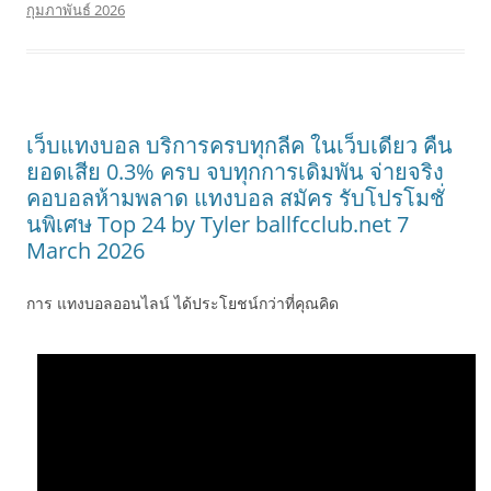
กุมภาพันธ์ 2026
เว็บแทงบอล บริการครบทุกลีค ในเว็บเดียว คืน
ยอดเสีย 0.3% ครบ จบทุกการเดิมพัน จ่ายจริง
คอบอลห้ามพลาด แทงบอล สมัคร รับโปรโมชั่
นพิเศษ Top 24 by Tyler ballfcclub.net 7
March 2026
การ แทงบอลออนไลน์ ได้ประโยชน์กว่าที่คุณคิด