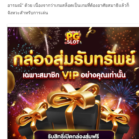
อารมณ์” ด้วย เนื่องจากว่าเกมสล็อตเป็นเกมที่ต้องอาศัยสมาธิแล้วก็
จังหวะสำหรับการเล่น