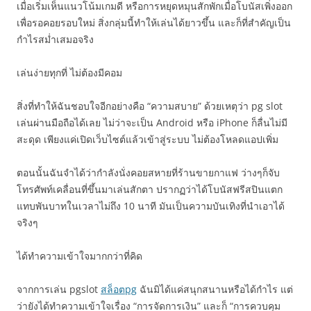
เมื่อเริ่มเห็นแนวโน้มเกมดี หรือการหยุดหมุนสักพักเมื่อโบนัสเพิ่งออก
เพื่อรอคอยรอบใหม่ สิ่งกลุ่มนี้ทำให้เล่นได้ยาวขึ้น และก็ที่สำคัญเป็น
กำไรสม่ำเสมอจริง
เล่นง่ายทุกที่ ไม่ต้องมีคอม
สิ่งที่ทำให้ฉันชอบใจอีกอย่างคือ “ความสบาย” ด้วยเหตุว่า pg slot
เล่นผ่านมือถือได้เลย ไม่ว่าจะเป็น Android หรือ iPhone ก็ลื่นไม่มี
สะดุด เพียงแค่เปิดเว็บไซต์แล้วเข้าสู่ระบบ ไม่ต้องโหลดแอปเพิ่ม
ตอนนั้นฉันจำได้ว่ากำลังนั่งคอยสหายที่ร้านขายกาแฟ ว่างๆก็จับ
โทรศัพท์เคลื่อนที่ขึ้นมาเล่นสักตา ปรากฏว่าได้โบนัสฟรีสปินแตก
แทบพันบาทในเวลาไม่ถึง 10 นาที มันเป็นความบันเทิงที่นำเอาได้
จริงๆ
ได้ทำความเข้าใจมากกว่าที่คิด
จากการเล่น pgslot
สล็อตpg
ฉันมิได้แค่สนุกสนานหรือได้กำไร แต่
ว่ายังได้ทำความเข้าใจเรื่อง “การจัดการเงิน” และก็ “การควบคุม