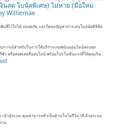
เงินสด โบนัสพิเศษ} ไม่หาย {มือใหม่
by Williemae
นที่ไว้ใจได้ ปลอดภัย และก็ตอบปัญหาการเล่นในสมัยดิจิทัล
ะสบการณ์สำหรับในการให้บริการเกมพนันออนไลน์ครบทุก
ีฬา หรือลอตเตอรี่ออนไลน์ พร้อมโปรโมชั่นแรงที่ให้คุณเริ่ม
ตฟรี
 เข้าสู่ระบบ คุณสามารถทำเป็นด้านในไม่กี่วินาที ด้วยระบบ
มงาน