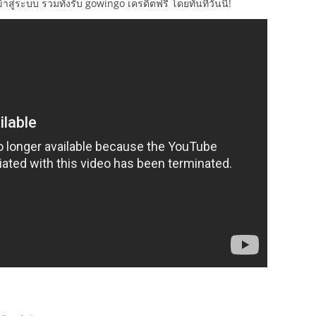
สู่ระบบ รวมทั้งรับ gowingo เครดิตฟรี โดยทันทีวันนี้!