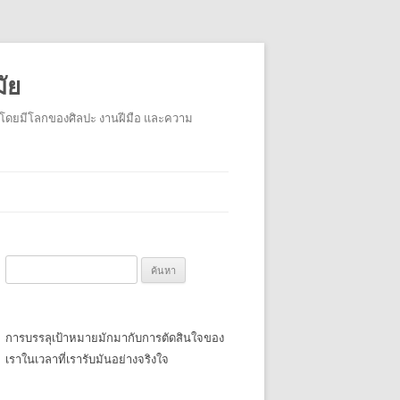
ัย
 โดยมีโลกของศิลปะ งานฝีมือ และความ
ค้นหา
สำหรับ:
การบรรลุเป้าหมายมักมากับการตัดสินใจของ
เราในเวลาที่เรารับมันอย่างจริงใจ