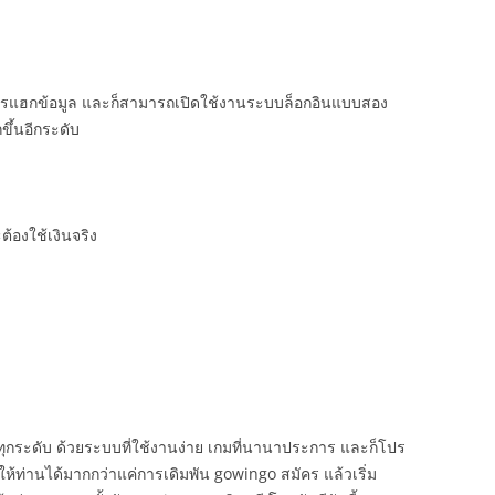
งการแฮกข้อมูล และก็สามารถเปิดใช้งานระบบล็อกอินแบบสอง
ขึ้นอีกระดับ
ต้องใช้เงินจริง
ทุกระดับ ด้วยระบบที่ใช้งานง่าย เกมที่นานาประการ และก็โปร
ี่ให้ท่านได้มากกว่าแค่การเดิมพัน gowingo สมัคร แล้วเริ่ม