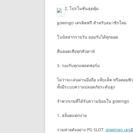
2. โปรโมชั่นสุดคุ้ม
gowingo เครดิตฟรี สำหรับสมาชิกใหม่
โบนัสฝากรายวัน ยอมรับได้ทุกยอด
คืนยอดเสียทุกสัปดาห์
3. รองรับทุกแพลตฟอร์ม
ไม่ว่าจะเล่นผ่านมือถือ แท็บเล็ต หรือคอมพ
ทั้งมีระบบความปลอดภัยระดับสูง
จำพวกเกมที่ได้รับความนิยมใน gowingo
1. สล็อตแตกง่าย
รวมค่ายดังอย่าง PG SLOT,
gowingo เครดิ