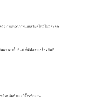
์จริง ถ่ายทอดภาพแบบเรียลไทม์ไม่มีสะดุด
มราคาน้ำดีแล้วก็อัปเดตผลโดยทันที
ขโทรศัพท์ และก็ตั้งรหัสผ่าน