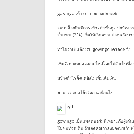
gowingo เข้าระบบ อย่างปลอดภัย
ระบบล็อกอินมีการเข้ารหัสขั้นสูง ปกป้อ
ขั้นตอน (2FA) เพื่อให้เกิดความปลอดภัยมาก
ทำไมจำเป็นต้องรับ gowingo เครดิตฟรี?
เพิ่มจังหวะทดลองเกมใหม่โดยไม่จำเป็นที่จะ
สร้างกำไรตั้งแต่ยังไม่เพิ่มเติมเงิน
สามารถถอนได้จริงตามเงื่อนไข
สรุป
gowingo เป็นแพลตฟอร์มที่เหมาะกับผู้เล่น
โมชั่นที่จัดเต็ม ถ้าเกิดคุณกำลังมองหาเว็บท