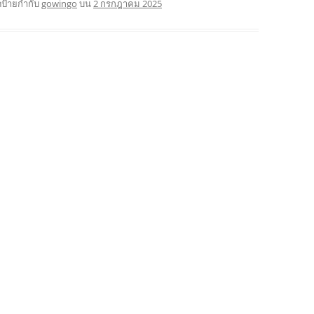
ป้ายกำกับ
gowingo
บน
2 กรกฎาคม 2025