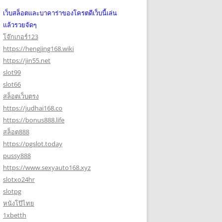
เว็บสล็อตและบาคาร่าของโครตดีเว็บนี้เล่น
แล้วรวยจัดๆ
โจ๊กเกอร์123
https://hengjing168.wiki
https://jin55.net
slot99
slot66
สล็อตเว็บตรง
https://judhai168.co
https://bonus888.life
สล็อต888
https://pgslot.today
pussy888
https://www.sexyauto168.xyz
slotxo24hr
slotpg
หนังโป๊ไทย
1xbetth