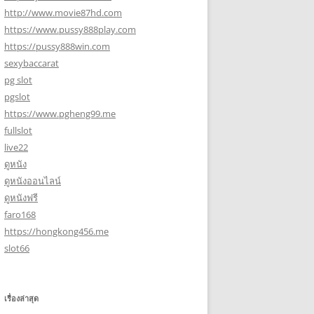
http://www.movie87hd.com
https://www.pussy888play.com
https://pussy888win.com
sexybaccarat
pg slot
pgslot
https://www.pgheng99.me
fullslot
live22
ดูหนัง
ดูหนังออนไลน์
ดูหนังฟรี
faro168
https://hongkong456.me
slot66
เรื่องล่าสุด