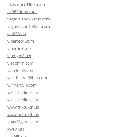
ufawinner99bet.com
uk369clubs.com
vegasisland168bet.com
vegasisland168bet.com
ver888.vip
viperpro1.com
viperpro1.net
vipmgm8.net
visdomm.com
vvip16688.com
westbluez168bet.com
winherovip.com
wkslotonline.com
wkslotonline.com
www.tuktukth.us
www.tuktukth.us
xpay88game.com
xway.info
yak699.net