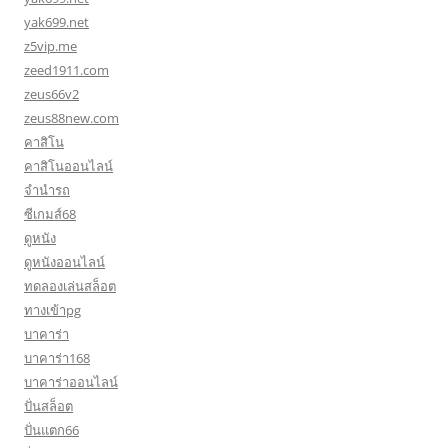
yak699.net
z5vip.me
zeed1911.com
zeus66v2
zeus88new.com
คาสิโน
คาสิโนออนไลน์
จำนำรถ
ซีเกมส์68
ดูหนัง
ดูหนังออนไลน์
ทดลองเล่นสล็อต
ทางเข้าpg
บาคาร่า
บาคาร่า168
บาคาร่าออนไลน์
ปั่นสล็อต
ปั่นแตก66