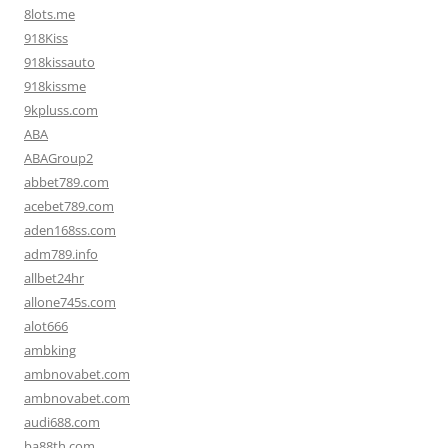
8lots.me
918Kiss
918kissauto
918kissme
9kpluss.com
ABA
ABAGroup2
abbet789.com
acebet789.com
aden168ss.com
adm789.info
allbet24hr
allone745s.com
alot666
ambking
ambnovabet.com
ambnovabet.com
audi688.com
ba88th.com