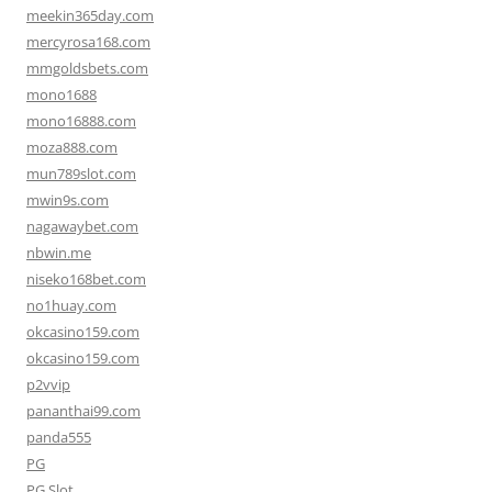
meekin365day.com
mercyrosa168.com
mmgoldsbets.com
mono1688
mono16888.com
moza888.com
mun789slot.com
mwin9s.com
nagawaybet.com
nbwin.me
niseko168bet.com
no1huay.com
okcasino159.com
okcasino159.com
p2vvip
pananthai99.com
panda555
PG
PG Slot