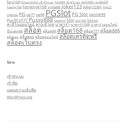
faro168
fcharoenkit เข้าสู่ระบบ
fox689 เข้าสู่ระบบ
gem99th เครดิตฟรี
Joker123
hengjing168
Joker123th
happy168
jinda888
live22
PGSlot
PG
PG Slot
pgslot99
pg77
pg99
m4new
Pussy888
Slot
PunPro777
Slotxo
sagame
slot168
คาสิโนออนไลน์
ทางเข้าpg
บาคาร่า
บาคาร่า168
บาคาร่าออนไลน์
สล็อต
สล็อต168
สล็อต888
ปั่นแตก66
สล็อต99
สล็อต777
สล็อตเครดิตฟรี
สล็อตxo
สล็อตออนไลน์
สล็อตpg
สล็อตเว็บตรง
นิยาม
เข้าสู่ระบบ
เข้าฟีด
แสดงความเห็นฟีด
WordPress.org