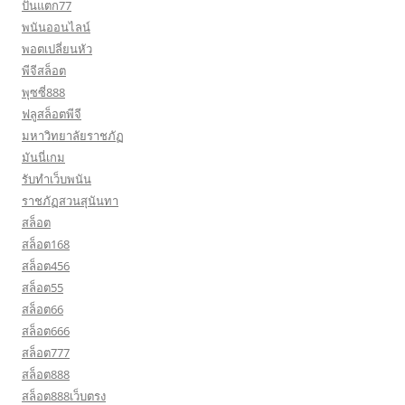
ปั่นแตก77
พนันออนไลน์
พอตเปลี่ยนหัว
พีจีสล็อต
พุซซี่888
ฟลูสล็อตพีจี
มหาวิทยาลัยราชภัฏ
มันนี่เกม
รับทำเว็บพนัน
ราชภัฏสวนสุนันทา
สล็อต
สล็อต168
สล็อต456
สล็อต55
สล็อต66
สล็อต666
สล็อต777
สล็อต888
สล็อต888เว็บตรง