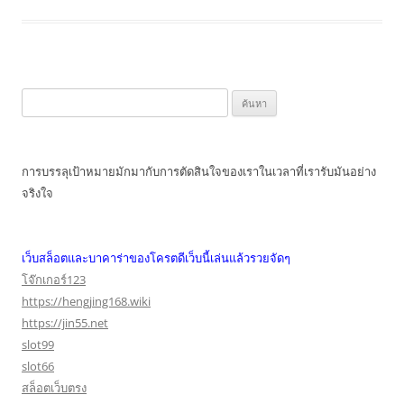
ค้นหา
สำหรับ:
การบรรลุเป้าหมายมักมากับการตัดสินใจของเราในเวลาที่เรารับมันอย่าง
จริงใจ
เว็บสล็อตและบาคาร่าของโครตดีเว็บนี้เล่นแล้วรวยจัดๆ
โจ๊กเกอร์123
https://hengjing168.wiki
https://jin55.net
slot99
slot66
สล็อตเว็บตรง