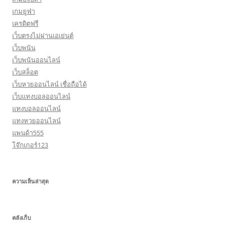
เกมยูฟ่า
เครดิตฟรี
เว็บตรงไม่ผ่านเอเย่นต์
เว็บพนัน
เว็บพนันออนไลน์
เว็บสล็อต
เว็บหวยออนไลน์ เชื่อถือได้
เว็บแทงบอลออนไลน์
แทงบอลออนไลน์
แทงหวยออนไลน์
แพนด้า555
โจ๊กเกอร์123
ความเห็นล่าสุด
คลังเก็บ