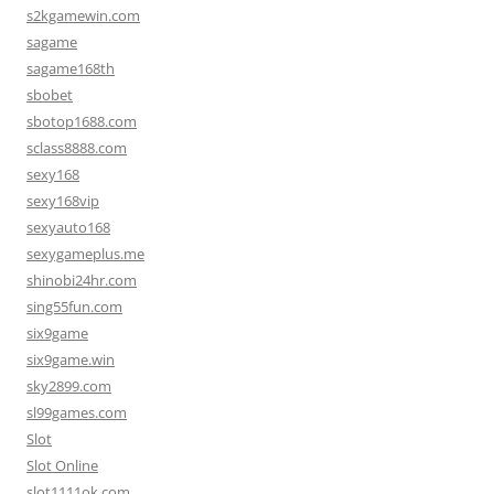
s2kgamewin.com
sagame
sagame168th
sbobet
sbotop1688.com
sclass8888.com
sexy168
sexy168vip
sexyauto168
sexygameplus.me
shinobi24hr.com
sing55fun.com
six9game
six9game.win
sky2899.com
sl99games.com
Slot
Slot Online
slot1111ok.com