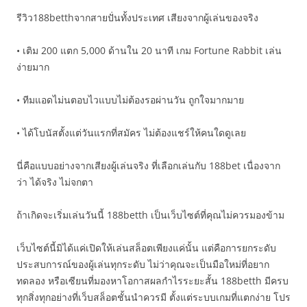
รีวิว188betthจากสายปั่นทั้งประเทศ เสียงจากผู้เล่นของจริง
• เติม 200 แตก 5,000 ด้านใน 20 นาที เกม Fortune Rabbit เล่น
ง่ายมาก
• ทีมแอดไม่นตอบไวแบบไม่ต้องรอผ่านวัน ถูกใจมากมาย
• ได้โบนัสตั้งแต่วันแรกที่สมัคร ไม่ต้องแชร์ให้คนใดดูเลย
นี่คือแบบอย่างจากเสียงผู้เล่นจริง ที่เลือกเล่นกับ 188bet เนื่องจาก
ว่า ได้จริง ไม่จกตา
ถ้าเกิดจะเริ่มเล่นวันนี้ 188betth เป็นเว็บไซต์ที่คุณไม่ควรมองข้าม
เว็บไซต์นี้มิได้แค่เปิดให้เล่นสล็อตเพียงแค่นั้น แต่คือการยกระดับ
ประสบการณ์ของผู้เล่นทุกระดับ ไม่ว่าคุณจะเป็นมือใหม่ที่อยาก
ทดลอง หรือเซียนที่มองหาโอกาสผลกำไรระยะสั้น 188betth มีครบ
ทุกสิ่งทุกอย่างที่เว็บสล็อตชั้นนำควรมี ตั้งแต่ระบบเกมที่แตกง่าย โปร