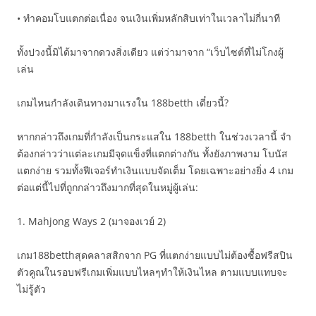
• ทำคอมโบแตกต่อเนื่อง จนเงินเพิ่มหลักสิบเท่าในเวลาไม่กี่นาที
ทั้งปวงนี้มิได้มาจากดวงสิ่งเดียว แต่ว่ามาจาก “เว็บไซต์ที่ไม่โกงผู้
เล่น
เกมไหนกำลังเดินทางมาแรงใน 188betth เดี๋ยวนี้?
หากกล่าวถึงเกมที่กำลังเป็นกระแสใน 188betth ในช่วงเวลานี้ จำ
ต้องกล่าวว่าแต่ละเกมมีจุดแข็งที่แตกต่างกัน ทั้งยังภาพงาม โบนัส
แตกง่าย รวมทั้งฟีเจอร์ทำเงินแบบจัดเต็ม โดยเฉพาะอย่างยิ่ง 4 เกม
ต่อแต่นี้ไปที่ถูกกล่าวถึงมากที่สุดในหมู่ผู้เล่น:
1. Mahjong Ways 2 (มาจองเวย์ 2)
เกม188betthสุดคลาสสิกจาก PG ที่แตกง่ายแบบไม่ต้องซื้อฟรีสปิน
ตัวคูณในรอบฟรีเกมเพิ่มแบบไหลๆทำให้เงินไหล ตามแบบแทบจะ
ไม่รู้ตัว