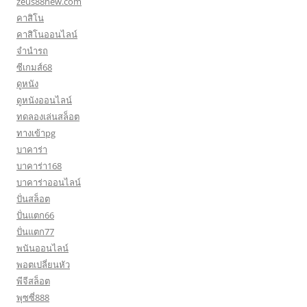
zeus88new.com
คาสิโน
คาสิโนออนไลน์
จำนำรถ
ซีเกมส์68
ดูหนัง
ดูหนังออนไลน์
ทดลองเล่นสล็อต
ทางเข้าpg
บาคาร่า
บาคาร่า168
บาคาร่าออนไลน์
ปั่นสล็อต
ปั่นแตก66
ปั่นแตก77
พนันออนไลน์
พอตเปลี่ยนหัว
พีจีสล็อต
พุซซี่888