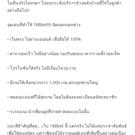
โมชั่นจริงไม่จกตา ไปจนกระทั่งบริการข้างหลังบ้านที่ใส่ใจลูกค้า
อย่างมือโปร
จุดเด่นที่ทำให้ 188betth ผิดแผกแตกต่าง
• เว็บตรง ไม่ผ่านเอเย่นต์ เชื่อถือได้ 100%
• ฝาก-ถอนเร็ว ไม่มีอย่างน้อย รองรับทุกธนาคารรวมทั้งวอลเล็ท
• โปรโมชั่นให้จริง ไม่มีเงื่อนไขวุ่นวาย
• มีเกมให้เลือกมากกว่า 1,000 เกม ครบทุกค่ายใหญ่
• ทดสอบเล่นฟรีได้ทุกเกม โดยไม่ต้องลงทะเบียนสมัครสมาชิก
• ระบบแนะนำเพื่อนฝูงที่จ่ายค่าคอมแบบไม่อั้น
และที่สำคัญที่สุด… เว็บ 188bet นี้ แตกจริง ไม่ได้แค่ประชาสัมพันธ์
เพื่อให้คนสมัคร แต่ว่าพิสูจน์ได้จากยอดผู้เล่นที่เพิ่มขึ้นอย่างต่อเนื่อง