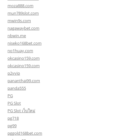
moza888.com
mun789slot.com
mwin9s.com
nagawaybet.com
nbwin.me
niseko168bet.com
no1huay.com
okcasino159.com
okcasino159.com
p2vvip
pananthai99.com
panda555
PG
PG Slot
PG Slot เว็บใหม่
pg718
pg99
pggold168bet.com