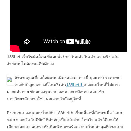
188bet เว็บไซต์สล็อต ที่แตกชั่วร้าย วันแล้ววันเล่า แจกจริง เล่น
ง่ายแบบไม่ต้องขอคืนดีดวง
ถ้าหากคุณเบื่อสล็อตแบบเดิมๆลองมาทางนี้ คุณเคยประสบพบ
เจอกับปัญหาอย่างนี้ไหม? เล่น
188betth
เยอะแค่ไหนก็ไม่แตก
ฝากแล้วหาย ข้อตกลงวุ่นวาย ถอนยากเหมือนจะสอบเข้า
มหาวิทยาลัย หากใช่…คุณอาจกำลังอยู่ผิดที่
ถึงเวลาแปลงมุมมองใหม่กับ 188betth เว็บสล็อตที่เกิดมาเพื่อ “แตก
หนัก จ่ายจริง ไม่มีพัก” ที่สำคัญเป็นเล่นง่าย โอนไว แล้วก็มีเกมให้
เลือกเยอะแยะจนกระทั่งเลือกผิด มาพร้อมระบบใหม่ล่าสุดที่วางแบบ