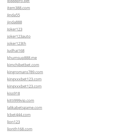
ib888pro.bet
item388.com
Jinda55
jinda888
Joker123
joker123auto
joker123th
Judhai168
khumsup888.me
kimchibetbet.com
kingromans789.com
kingxxxbet123.com
kingxxxbet123.com
kiss918
kitti999vip.com
lalikabetsgame.com
lcbet444.com
lion123
lionth168.com