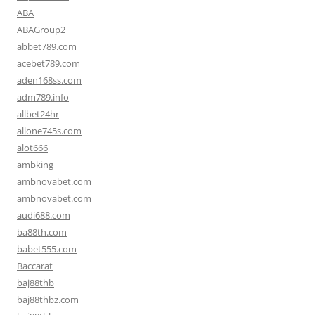
ABA
ABAGroup2
abbet789.com
acebet789.com
aden168ss.com
adm789.info
allbet24hr
allone745s.com
alot666
ambking
ambnovabet.com
ambnovabet.com
audi688.com
ba88th.com
babet555.com
Baccarat
baj88thb
baj88thbz.com