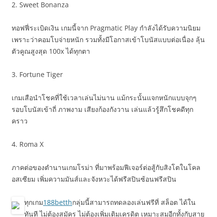
2. Sweet Bonanza
ทอฟฟี่ระเบิดเงิน เกมนี้จาก Pragmatic Play กำลังได้รับความนิยม
เพราะว่าคอมโบจ่ายหนัก รวมทั้งมีโอกาสเข้าโบนัสแบบต่อเนื่อง ลุ้น
ตัวคูณสูงสุด 100x ได้ทุกตา
3. Fortune Tiger
เกมเสือนำโชคที่ใช้เวลาเล่นไม่นาน แม้กระนั้นแจกหนักแบบจุกๆ
รอบโบนัสเข้าถี่ ภาพงาม เสียงก้องกังวาน เล่นแล้วรู้สึกโชคดีทุก
คราว
4. Roma X
ภาคต่อของตำนานเกมโรม่า ที่มาพร้อมฟีเจอร์ต่อสู้กับสิงโตในโคล
อสเซียม เพิ่มความมันส์และจังหวะได้ฟรีสปินซ้อนฟรีสปิน
ทุกเกม
188betth
กลุ่มนี้สามารถทดลองเล่นฟรีที่ สล็อต ได้ใน
ทันที ไม่ต้องสมัคร ไม่ต้องเพิ่มเติมเครดิต เหมาะสมอีกทั้งกับสาย