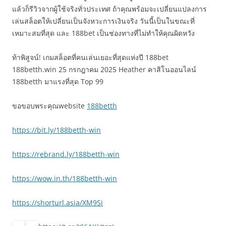
แล้วก็รีวิวจากผู้ใช้จริงทั่วประเทศ ถ้าคุณพร้อมจะเปลี่ยนแปลงการ
เล่นสล็อตให้เปลี่ยนเป็นจังหวะการเงินจริง วันนี้เป็นในขณะที่
เหมาะสมที่สุด และ 188bet เป็นช่องทางที่ไม่ทำให้คุณผิดหวัง
ท้าพิสูจน์! เกมสล็อตที่คนเล่นเยอะที่สุดแห่งปี 188bet
188betth.win 25 กรกฎาคม 2025 Heather คาสิโนออนไลน์
188betth มาแรงที่สุด Top 99
ขอขอบพระคุณwebsite
188betth
https://bit.ly/188betth-win
https://rebrand.ly/188betth-win
https://wow.in.th/188betth-win
https://shorturl.asia/XM9Si