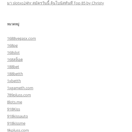
มา slotxo24hr สมัครวันนี้ ลุ้นโบนัสทันที Top 85 by Christy
หมวดหมู่
1688vegasx.com
168pg
168slot
168สล็อต
188bet
188betth
1xbetth
1xgameth.com
789pluss.com
8lots.me
918Kiss
918kissauto
918kissme
9kpluss.com