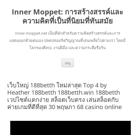
Inner Moppet: การสร้างสรรค์และ
ความคิดที่เป็นที่นิยมที่ทันสมัย
Inner-moppet.net เป็นที่พักสำหรับความคิดสร้างสรรค์และการ
แสดงออกด้วยตนเอง ปลดปล่อยจิตวิญญาณที่เล่นเพลียไปตามเรา โดยมี
โลกของศิลปะ งานฝีมือ และความกระตือรือร้น
ข้าม
เมนู
ไป
ยัง
เนื้อหา
เว็บใหญ่ 188betth ใหม่ล่าสุด Top 4 by
Heather 188betth 188betth.win 188betth
เวปไซต์แตกง่าย สล็อตเว็บตรง เล่นสล็อตกับ
ค่ายเกมที่ดีที่สุด 30 พฤษภา 68 casino online