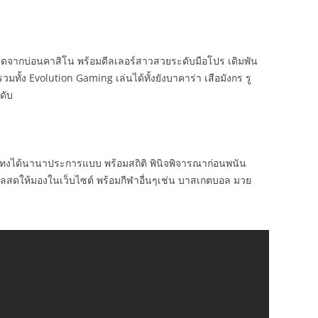
ดจากบ่อนคาสิโน พร้อมดีลเลอร์สาวสวยระดับมือโปร เดิมพัน
มทั้ง Evolution Gaming เล่นได้ทั้งยังบาคาร่า เสือมังกร รู
ดับ
แทงได้นานาประการแบบ พร้อมสถิติ พินิจพิจารณาก่อนพนัน
อลสดให้มองในเว็บไซต์ พร้อมกีฬาอื่นๆเช่น บาสเกตบอล มวย