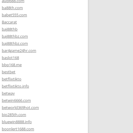
audi688.com
ba88th.com
babet555.com
Baccarat
baj88thb
baj88thbz.com
baj88thbz.com
bar4game24hr.com
baslot168
bbp168.me
bestbet
betflixtikto
betflixtikto.info
betway
betwin6666.com
betworld369hot.com
bio285th.com
bluewin8888.info
boonlert1688.com