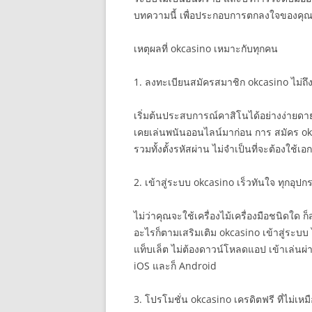
บทความนี้ เพื่อประกอบการตกลงใจของคุ
เหตุผลที่ okcasino เหมาะกับทุกคน
1. ลงทะเบียนสมัครสมาชิก okcasino ไม่ถึ
เริ่มต้นประสบการณ์คาสิโนได้อย่างง่ายดายด
เคยเล่นพนันออนไลน์มาก่อน การ สมัคร okc
รวมทั้งตั้งรหัสผ่าน ไม่จำเป็นที่จะต้องใช้เอก
2. เข้าสู่ระบบ okcasino เร็วทันใจ ทุกอุปก
ไม่ว่าคุณจะใช้เครื่องไม้เครื่องมือชนิดใด 
อะไรก็ตามเสริมเติม okcasino เข้าสู่ระบบ 
แท็บเล็ต ไม่ต้องดาวน์โหลดแอป เข้าเล่นผ่
iOS และก็ Android
3. โปรโมชั่น okcasino เครดิตฟรี ที่ไม่เห