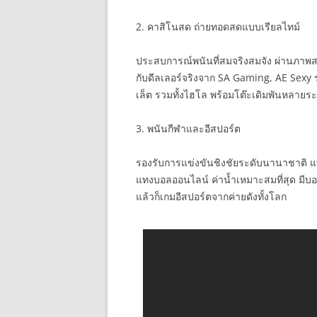
2. คาสิโนสด ถ่ายทอดสดแบบเรียลไทม์
ประสบการณ์พนันที่สมจริงสมจัง ผ่านภาพส
กับดีลเลอร์จริงจาก SA Gaming, AE Sexy รว
เล็ต รวมทั้งไฮโล พร้อมโต๊ะเดิมพันหลายระ
3. พนันกีฬาและอีสปอร์ต
รองรับการแข่งขันชิงชัยระดับนานาชาติ 
แทงบอลออนไลน์ ค่าน้ำเหมาะสมที่สุด มีบ
แล้วก็เกมอีสปอร์ตจากค่ายดังทั้งโลก