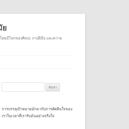
ัย
 โดยมีโลกของศิลปะ งานฝีมือ และความ
ค้นหา
สำหรับ:
การบรรลุเป้าหมายมักมากับการตัดสินใจของ
เราในเวลาที่เรารับมันอย่างจริงใจ