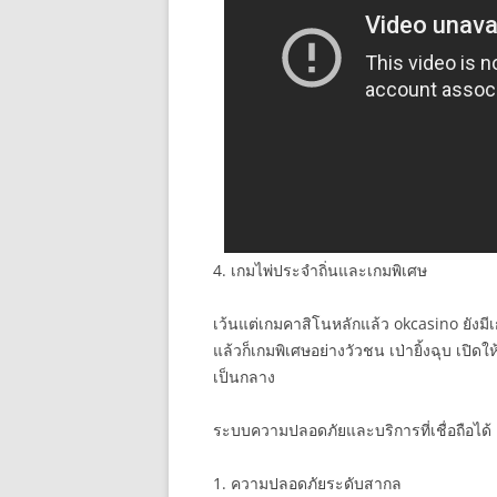
4. เกมไพ่ประจำถิ่นและเกมพิเศษ
เว้นแต่เกมคาสิโนหลักแล้ว okcasino ยังมีเ
แล้วก็เกมพิเศษอย่างวัวชน เป่ายิ้งฉุบ เปิดใ
เป็นกลาง
ระบบความปลอดภัยและบริการที่เชื่อถือได้
1. ความปลอดภัยระดับสากล