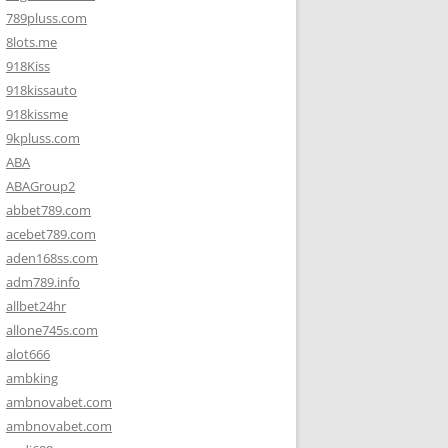
789pluss.com
8lots.me
918Kiss
918kissauto
918kissme
9kpluss.com
ABA
ABAGroup2
abbet789.com
acebet789.com
aden168ss.com
adm789.info
allbet24hr
allone745s.com
alot666
ambking
ambnovabet.com
ambnovabet.com