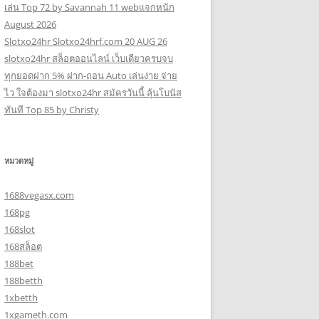
เล่น Top 72 by Savannah 11 webแจกหนัก
August 2026
Slotxo24hr Slotxo24hrf.com 20 AUG 26
slotxo24hr สล็อตออนไลน์ เว็บเดียวครบจบ
ทุกยอดฝาก 5% ฝาก-ถอน Auto เล่นง่าย จ่าย
ไว ใจต้องมา slotxo24hr สมัครวันนี้ ลุ้นโบนัส
ทันที Top 85 by Christy
หมวดหมู่
1688vegasx.com
168pg
168slot
168สล็อต
188bet
188betth
1xbetth
1xgameth.com