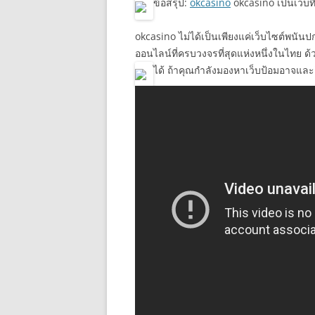
ข้อสรุป:
okcasino
okcasino เป็นเว็บท
okcasino ไม่ได้เป็นเพียงแค่เว็บไซต์พนันปก
ออนไลน์ที่ครบวงจรที่สุดแห่งหนึ่งในไทย ด้ว
ได้ ถ้าคุณกำลังมองหาเว็บป้อมอาจและก