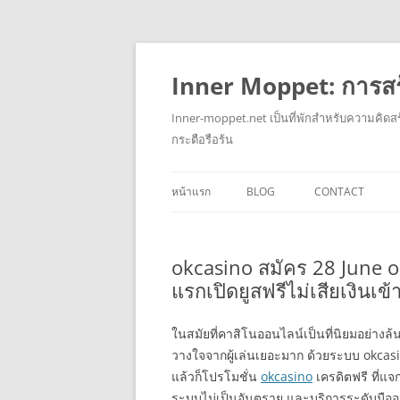
Inner Moppet: การสร้า
Inner-moppet.net เป็นที่พักสำหรับความคิด
กระตือรือร้น
หน้าแรก
BLOG
CONTACT
okcasino สมัคร 28 June o
แรกเปิดยูสฟรีไม่เสียเงินเ
ในสมัยที่คาสิโนออนไลน์เป็นที่นิยมอย่างล้
วางใจจากผู้เล่นเยอะมาก ด้วยระบบ okcasino
แล้วก็โปรโมชั่น
okcasino
เครดิตฟรี ที่แจ
ระบบไม่เป็นอันตราย และบริการระดับมือ