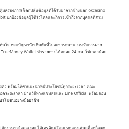
คุ้มครองการเช็ดกปล้นข้อมูลที่ได้รับมาจากข้างนอก okcasino
 ปกป้องข้อมูลผู้ใช้รั่วไหลและก็การเข้าถึงจากบุคคลที่สาม
วทันใจ ตอบปัญหานักเดิมพันที่ไม่อยากรอนาน รองรับการฝาก
 TrueMoney Wallet ทำรายการได้ตลอด 24 ชม. ใช้เวลาน้อย
งคอยคิว พร้อมให้คำแนะนำที่มีประโยชน์ทุกระยะเวลา คณะ
ลอดระยะเวลา ผ่านวิถีทางแชทสดและ Line Official พร้อมตอบ
รโมชั่นอย่างมืออาชีพ
ม่ต้องกรอกข้อมูลเยอะ ได้เครดิตฟรีเลย ทดลองเล่นสล็อตก็แตก