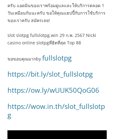
ครับ แอดมินของเราพร้อมดูแลและให้บริการตลอด 1
วันเหมือนกันนะครับ ขอให้คุณแฮปปี้กับการใช้บริการ
ของเราครับ สมัครเลย!
slot slotpg fullslotpg.win 29 ก.พ. 2567 Nicki
casino online slotpgที่ฮิตที่สุด Top 88
fullslotpg
ขอขอบคุณมากby
https://bit.ly/slot_fullslotpg
https://ow.ly/wUUK50QoG06
https://wow.in.th/slot_fullslotp
g