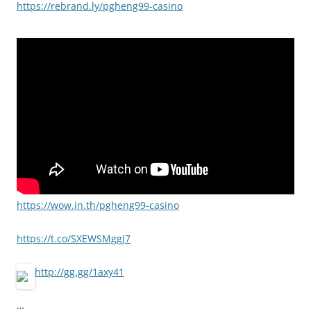
https://rebrand.ly/pgheng99-casino
https://wow.in.th/pgheng99-casino
https://t.co/SXEWSMggJ7
http://gg.gg/1axy41
…