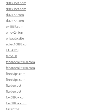
dr888bet.com
dr888bet.com
du2477.com
du2477.com
ek4567.com
enjoy24.fun
erisauto.site
etbet16888.com
FAFA123
faro168
fcharoenkit168.com
fcharoenkit168.com
finnivips.com
finnivips.com
fiwdee.bet
fiwdee.bet
fox689ok.com
fox689ok.com
fullslotpg