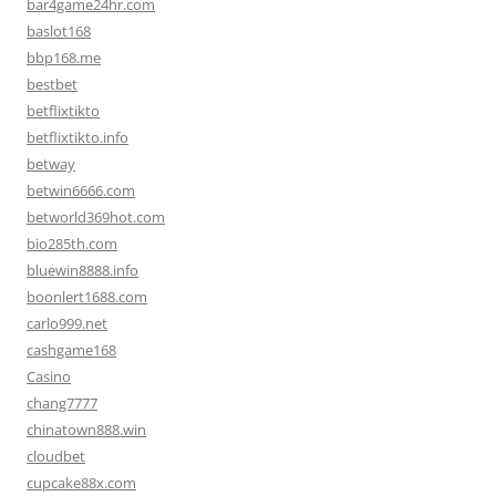
bar4game24hr.com
baslot168
bbp168.me
bestbet
betflixtikto
betflixtikto.info
betway
betwin6666.com
betworld369hot.com
bio285th.com
bluewin8888.info
boonlert1688.com
carlo999.net
cashgame168
Casino
chang7777
chinatown888.win
cloudbet
cupcake88x.com