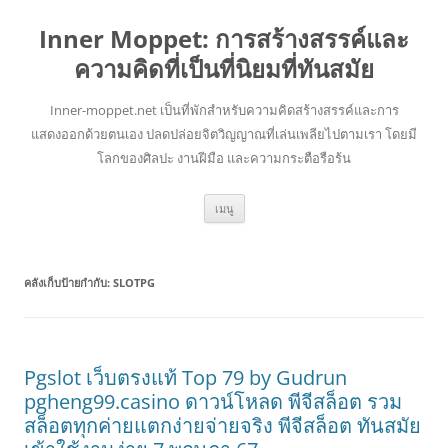
Inner Moppet: การสร้างสรรค์และ
ความคิดที่เป็นที่นิยมที่ทันสมัย
Inner-moppet.net เป็นที่พักสำหรับความคิดสร้างสรรค์และการ
แสดงออกด้วยตนเอง ปลดปล่อยจิตวิญญาณที่เล่นเพลียไปตามเรา โดยมี
โลกของศิลปะ งานฝีมือ และความกระตือรือร้น
ข้าม
เมนู
ไป
ยัง
เนื้อหา
คลังเก็บป้ายกำกับ:
SLOTPG
Pgslot เว็บตรงแท้ Top 79 by Gudrun
pgheng99.casino ดาวน์โหลด พีจีสล็อต รวม
สล็อตทุกค่ายแตกง่ายจ่ายจริง พีจีสล็อต ทันสมัย