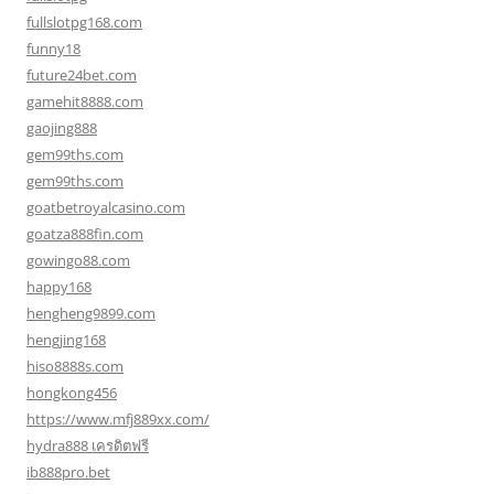
fullslotpg168.com
funny18
future24bet.com
gamehit8888.com
gaojing888
gem99ths.com
gem99ths.com
goatbetroyalcasino.com
goatza888fin.com
gowingo88.com
happy168
hengheng9899.com
hengjing168
hiso8888s.com
hongkong456
https://www.mfj889xx.com/
hydra888 เครดิตฟรี
ib888pro.bet