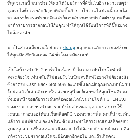
ที่สุดขนาดนี้ มันก็ช่วยให้คุณได้รับบริการที่ดีขึ้นไปอีก เพราะเหตุว่า
คุณจะไม่ต้องเจอกับปัญหาที่เกิดขึ้นกับการใช้งานในส่วนนี้ แอดไม่
นของเราก็จะรอช่วยเหลือแล้วก็ตอบคำถามจากหัวข้อต่างๆแทนที่จะ
มาทำรายการฝากถอนให้กับคุณ ทำให้คุณได้รับบริการที่ดีขึ้นอย่าง
ไม่ต้องสงสัย
มาเป็นส่วนหนึ่งส่วนใดกับเรา
slotpg
สนุกสนานกับการเล่นสล็อต
ได้ทุกเมื่อเชื่อวันตลอด 24 ชั่วโมง สมัครเลย!
เป็นไงบ้างครับกับ 2 พาร์ทในเนื้อหานี้ ไม่ว่าจะเป็นโปรโมชั่นที่
คงจะต้องใจแฟนคลับที่ไม่ชอบรับโบนัสเครดิตฟรีอย่างไม่ต้องสงสัย
ซึ่งการรับ Cash Back Slot 50% จะเกิดขึ้นต่อเมื่อคุณฝากแบบไม่รับ
โบนัสแล้วก็เล่นเสียเท่านั้น ด้วยเหตุนี้ ผมก็เลยขอให้คุณโชคดีรวม
ทั้งเอนหน้าจอยกับการเล่นสล็อตออนไลน์บนเว็บไซต์ PGHENG99
ของเรามากมายๆครับผม รวมทั้งในส่วนของ จุดเด่นของการใช้
ระบบฝากถอนออโต้บนเว็บสล็อตPG ของพวกเรานั้น คุณก็น่าจะเห็น
แล้วว่า มันมีข้อดีเยอะแค่ไหน ซึ่งมันจะทำให้การเล่นเกมสล็อตของ
คุณสนุกสนานขึ้นแน่นอน เนื่องจากว่าไม่ต้องมากังวลหน้าความคิด
หลังว่าระบบฝากถอนเงินจะมีปัญหาอีกต่อไป และถ้าเกิดคุณ