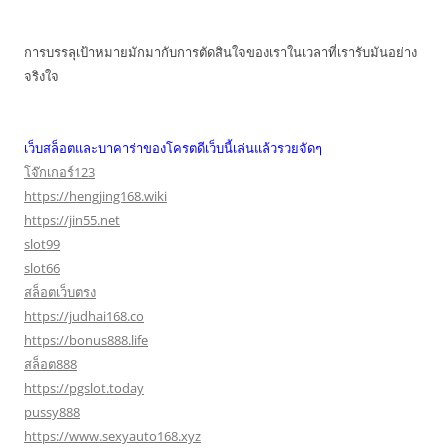
การบรรลุเป้าหมายมักมากับการตัดสินใจของเราในเวลาที่เรารับมันอย่าง
จริงใจ
เว็บสล็อตและบาคาร่าของโครตดีเว็บนี้เล่นแล้วรวยจัดๆ
โจ๊กเกอร์123
https://hengjing168.wiki
https://jin55.net
slot99
slot66
สล็อตเว็บตรง
https://judhai168.co
https://bonus888.life
สล็อต888
https://pgslot.today
pussy888
https://www.sexyauto168.xyz