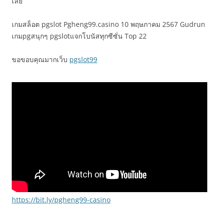
เลย
เกมสล็อต pgslot Pgheng99.casino 10 พฤษภาคม 2567 Gudrun
เกมpgสนุกๆ pgslotแจกโบนัสทุกซีซั่น Top 22
ขอขอบคุณมากเว็บ
pgslot99
https://bit.ly/pgheng99-casino