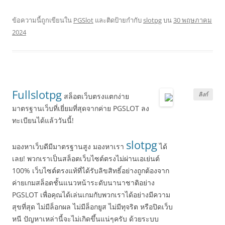
ข้อความนี้ถูกเขียนใน
PGSlot
และติดป้ายกำกับ
slotpg
บน
30 พฤษภาคม
2024
Fullslotpg
ลิงก์
สล็อตเว็บตรงแตกง่าย
มาตรฐานเว็บที่เยี่ยมที่สุดจากค่าย PGSLOT ลง
ทะเบียนได้แล้ววันนี้!
slotpg
มองหาเว็บดีมีมาตรฐานสูง มองหาเรา
ได้
เลย! พวกเราเป็นสล็อตเว็บไซต์ตรงไม่ผ่านเอเย่นต์
100% เว็บไซต์ตรงแท้ที่ได้รับลิขสิทธิ์อย่างถูกต้องจาก
ค่ายเกมสล็อตชั้นแนวหน้าระดับนานาชาติอย่าง
PGSLOT เพื่อคุณได้เล่นเกมกับพวกเราได้อย่างมีความ
สุขที่สุด ไม่มีล็อกผล ไม่มีล็อกยูส ไม่มีทุจริต หรือปิดเว็บ
หนี ปัญหาเหล่านี้จะไม่เกิดขึ้นแน่ๆครับ ด้วยระบบ