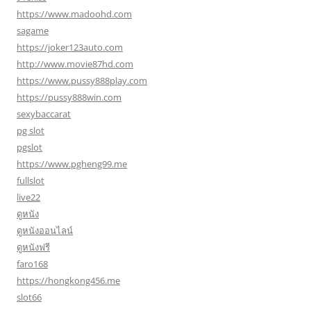
https://www.madoohd.com
sagame
https://joker123auto.com
http://www.movie87hd.com
https://www.pussy888play.com
https://pussy888win.com
sexybaccarat
pg slot
pgslot
https://www.pgheng99.me
fullslot
live22
ดูหนัง
ดูหนังออนไลน์
ดูหนังฟรี
faro168
https://hongkong456.me
slot66