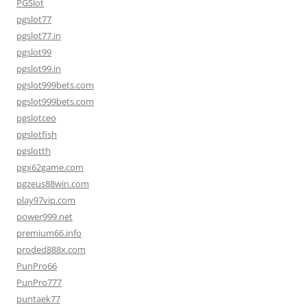
PGSlot
pgslot77
pgslot77.in
pgslot99
pgslot99.in
pgslot999bets.com
pgslot999bets.com
pgslotceo
pgslotfish
pgslotth
pgx62game.com
pgzeus88win.com
play97vip.com
power999.net
premium66.info
proded888x.com
PunPro66
PunPro777
puntaek77