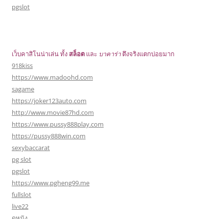
pgslot
เว็บคาสิโนน่าเล่น ทั้ง
สล็อต
และ
บาคาร่า
ตึงจริงแตกบ่อยมาก
918kiss
https://www.madoohd.com
sagame
https://joker123auto.com
http://www.movie87hd.com
https://www.pussy888play.com
https://pussy888win.com
sexybaccarat
pg slot
pgslot
https://www.pgheng99.me
fullslot
live22
ดูหนัง