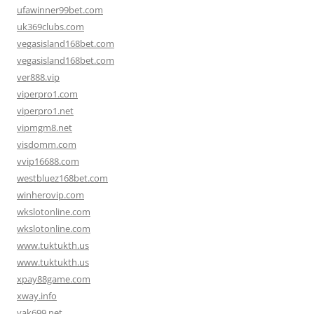
ufawinner99bet.com
uk369clubs.com
vegasisland168bet.com
vegasisland168bet.com
ver888.vip
viperpro1.com
viperpro1.net
vipmgm8.net
visdomm.com
vvip16688.com
westbluez168bet.com
winherovip.com
wkslotonline.com
wkslotonline.com
www.tuktukth.us
www.tuktukth.us
xpay88game.com
xway.info
yak699.net