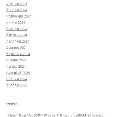
มกราคม 2025
ธันวาคม 2024
พฤศจิกายน 2024
ตุลาคม 2024
กันยายน 2024
สิงหาคม 2024
กรกฎาคม 2024
มิถุนายน 2024
พฤษภาคม 2024
เมษายน 2024
มีนาคม 2024
กุมภาพันธ์ 2024
มกราคม 2024
ธันวาคม 2023
ป้ายกำกับ
188betth
918Kiss
baj88thb เข้าสู่ระบบ
168slot
188bet
918kissauto