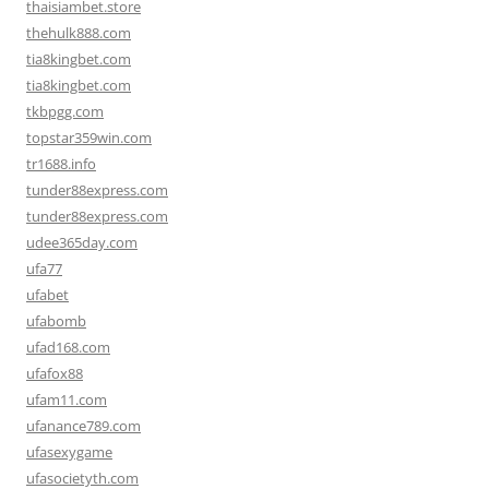
thaisiambet.store
thehulk888.com
tia8kingbet.com
tia8kingbet.com
tkbpgg.com
topstar359win.com
tr1688.info
tunder88express.com
tunder88express.com
udee365day.com
ufa77
ufabet
ufabomb
ufad168.com
ufafox88
ufam11.com
ufanance789.com
ufasexygame
ufasocietyth.com