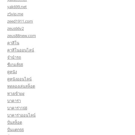
yak699.net
z5vip.me
zeed1911.com
zeus66v2
zeus88new.com
คาสิโน
คาสิโนออนไลน์
จำนำรถ
ซีเกมส์68
ดูหนัง
ดูหนังออนไลน์
ทดลองเล่นสล็อต
ทางเข้าpg
บาคาร่า
บาคาร่า168
บาคาร่าออนไลน์
ปั่นสล็อต
ปั่นแตก66