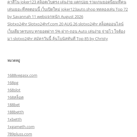
คาสิโน joker123 สล็อตเว็บตรง เล่นง่าย แตกบ่อย รวมเกมยอดนิยมที่คน
เล่นเยอะที่สุดตอนนี้ เว็บเปิดใหม่ joker123auto.shop ทดลองเล่น Top 72
by Savannah 11 webแจกหนัก August 2026
Slotxo24hr Slotxo24hrf.com 20 AUG 26 slotxo24hr สล็อตออนไลน์
เว็บเดียวครบจบ ทุกยอดฝาก 5% ฝาก-ถอน Auto เล่นง่าย จ่ายไว ใจต้อง
มา slotxo24hr สมัครวันนี้ ลุ้นโบนัสทันที Top 85 by Christy
หมวดหมู่
1688vegasx.com
168pg
168slot
168สล็อต
188bet
188betth
1xbetth
1xgameth.com
789pluss.com