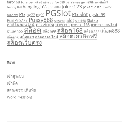
faro168
fcharoenkit เข้าสู่ระบบ
fox689 เข้าสู่ระบบ
gem99th เครดิตฟรี
Joker123
hengjing168
Joker123th
happy168
jinda888
live22
PGSlot
PG
PG Slot
pgslot99
pg77
pg99
m4new
Pussy888
Slot
PunPro777
Slotxo
sagame
slot168
คาสิโนออนไลน์
ทางเข้าpg
บาคาร่า
บาคาร่า168
บาคาร่าออนไลน์
สล็อต
สล็อต168
สล็อต888
ปั่นแตก66
สล็อต99
สล็อต777
สล็อตเครดิตฟรี
สล็อตxo
สล็อตออนไลน์
สล็อตpg
สล็อตเว็บตรง
นิยาม
เข้าสู่ระบบ
เข้าฟีด
แสดงความเห็นฟีด
WordPress.org